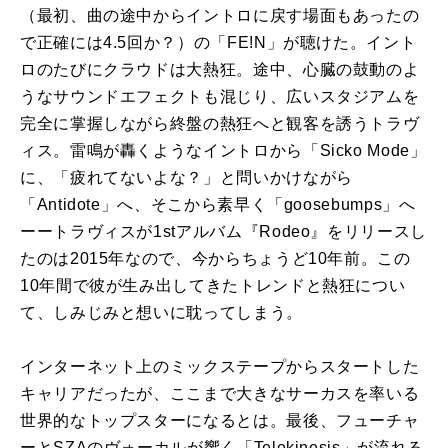
（最初、曲の途中からイントロに戻す場面もあったの
で正確には4.5回か？）の「FE!N」が聴けた。イント
ロのたびにクラウドは大熱狂。途中、心臓の鼓動のよ
うなサウンドエフェクトも混じり、広いスタジアムを
完全に掌握しながら終盤の熱狂へと観客を誘うトラヴ
ィス。雷鳴が轟くようなイントロから「Sicko Mode」
に、「疲れてないよな？」と問いかけながら
「Antidote」へ、そこから素早く「goosebumps」へ
ーートラヴィスが1stアルバム『Rodeo』をリリースし
たのは2015年なので、今からちょうど10年前。この
10年間で彼が生み出してきたトレンドと熱狂につい
て、しみじみと想いに耽ってしまう。
インターネット上のミックステープからスタートした
キャリアだったが、ここまで大きなサーカスを率いる
世界的なトップスターになるとは。最後、フューチャ
ーとSZAのヴォーカルが響く「Telekinesis」が流れる