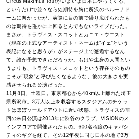
Circus Maximus Tourがいよいよ日本にやってくる、
というだけで並々ならぬ期待を胸に所沢のベルーナド
ームに向かったが、実際に目の前で繰り広げられたも
のは期待を遥かに上回るとんでもないライブだった。
まさか、トラヴィス・スコットとカニエ・ウエスト
（現在の正式なアーティスト・ネームは”イェ“という
表記になると思うが）がステージ上で邂逅するなん
て、誰が予想できただろうか。もはや生身の人間とい
うよりも、トラヴィス・スコットという存在そのもの
こそが”現象”と呼びたくなるような、彼の大きさを実
感させられる公演だった。
11月8日、土曜日。東京都心から40km以上離れた埼玉
県所沢市。3万人以上を収容するスタジアムのチケッ
トはほぼソールドアウトに近い状態。トラヴィスの前
回の来日公演は2013年に渋谷のクラブ、VISIONのメ
インフロアで開催されたもの。600名程度のキャパシ
ティのギグを経て、その12年後に同じ日本の地で3万