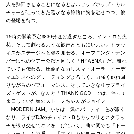
人を熱狂させることになるとは…ヒップホップ・カル
チャーが辿ってきた遥かなる旅路に胸を馳せつつ、彼
の登場を待つ。
19時の開演予定を30分ほど過ぎたころ、イントロと火
花、そして割れるような歓声とともにいよいよトラヴ
ィスがステージへと姿を見せる。オープニング・ナン
バーは他のツアー公演と同じく「HYAENA」だ。離れ
ていても伝わる、圧倒的なカリスマ・オーラ。オーデ
ィエンスへのグリーティングよろしく、力強く跳ね回
りながらのパフォーマンス。そしていきなりサプライ
ズ・ゲストが。なんと「THANK GOD」では、伴って
来日していた娘のストーミちゃんがジョイン！
「MODERN JAM」からは一気にパーティー色が濃く
なり、ライブDJのチェイス・Bもガッツリとスクラッ
チを織り交ぜてギアを上げていく。曲の間でも「トー
キョー！」と連呼し、「アメリカやヨーロッパ、アジ