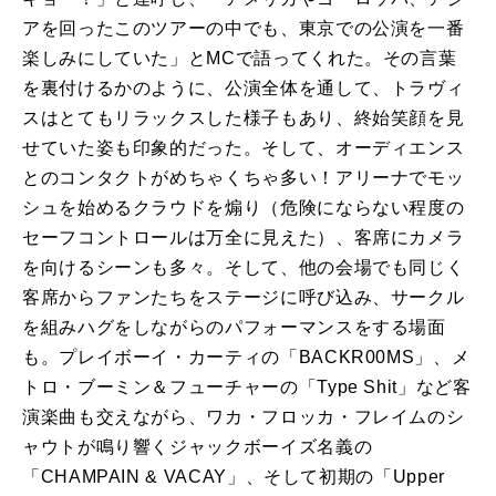
アを回ったこのツアーの中でも、東京での公演を一番
楽しみにしていた」とMCで語ってくれた。その言葉
を裏付けるかのように、公演全体を通して、トラヴィ
スはとてもリラックスした様子もあり、終始笑顔を見
せていた姿も印象的だった。そして、オーディエンス
とのコンタクトがめちゃくちゃ多い！アリーナでモッ
シュを始めるクラウドを煽り（危険にならない程度の
セーフコントロールは万全に見えた）、客席にカメラ
を向けるシーンも多々。そして、他の会場でも同じく
客席からファンたちをステージに呼び込み、サークル
を組みハグをしながらのパフォーマンスをする場面
も。プレイボーイ・カーティの「BACKR00MS」、メ
トロ・ブーミン＆フューチャーの「Type Shit」など客
演楽曲も交えながら、ワカ・フロッカ・フレイムのシ
ャウトが鳴り響くジャックボーイズ名義の
「CHAMPAIN & VACAY」、そして初期の「Upper