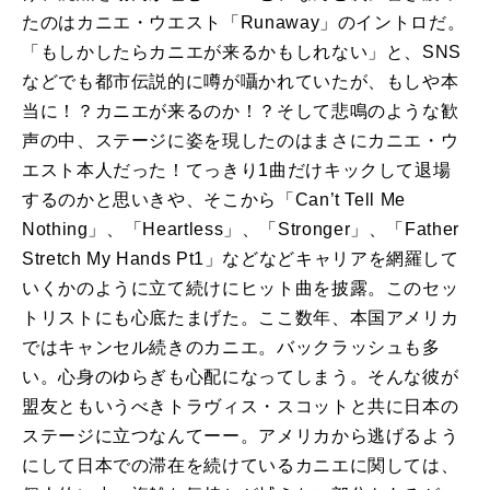
たのはカニエ・ウエスト「Runaway」のイントロだ。
「もしかしたらカニエが来るかもしれない」と、SNS
などでも都市伝説的に噂が囁かれていたが、もしや本
当に！？カニエが来るのか！？そして悲鳴のような歓
声の中、ステージに姿を現したのはまさにカニエ・ウ
エスト本人だった！てっきり1曲だけキックして退場
するのかと思いきや、そこから「Can’t Tell Me
Nothing」、「Heartless」、「Stronger」、「Father
Stretch My Hands Pt1」などなどキャリアを網羅して
いくかのように立て続けにヒット曲を披露。このセッ
トリストにも心底たまげた。ここ数年、本国アメリカ
ではキャンセル続きのカニエ。バックラッシュも多
い。心身のゆらぎも心配になってしまう。そんな彼が
盟友ともいうべきトラヴィス・スコットと共に日本の
ステージに立つなんてーー。アメリカから逃げるよう
にして日本での滞在を続けているカニエに関しては、