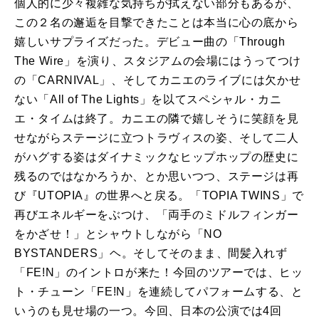
個人的に少々複雑な気持ちが拭えない部分もあるが、
この２名の邂逅を目撃できたことは本当に心の底から
嬉しいサプライズだった。デビュー曲の「Through
The Wire」を演り、スタジアムの会場にはうってつけ
の「CARNIVAL」、そしてカニエのライブには欠かせ
ない「All of The Lights」を以てスペシャル・カニ
エ・タイムは終了。カニエの隣で嬉しそうに笑顔を見
せながらステージに立つトラヴィスの姿、そして二人
がハグする姿はダイナミックなヒップホップの歴史に
残るのではなかろうか、とか思いつつ、ステージは再
び『UTOPIA』の世界へと戻る。「TOPIA TWINS」で
再びエネルギーをぶつけ、「両手のミドルフィンガー
をかざせ！」とシャウトしながら「NO
BYSTANDERS」ヘ。そしてそのまま、間髪入れず
「FE!N」のイントロが来た！今回のツアーでは、ヒッ
ト・チューン「FE!N」を連続してパフォームする、と
いうのも見せ場の一つ。今回、日本の公演では4回