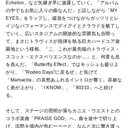
Echelon」など矢継ぎ早に披露していく。「アルバム
の中でもお気に入りの曲なんだ」と話しながら「MY
EYES」をラップし、緩急をつけながらガッツリとレ
イジなパフォーマンスでグイグイとクラウドを魅了し
ていく。広いスタジアムの開放的な雰囲気も合間っ
て、まさにトラヴィスが指揮を執る巨大ハードコア遊
園地という様相。「こ、これが最先端のトラヴィス・
スコット・エクスペリエンスなのか…」と、何度も息
を呑んだ。「Butterfly Effect」ではモッシュも盛り上
がり、「”Rodeo Days”に戻るぜ」と告げて
「Mamacita」の哀愁あふれるイントロが響く。容赦な
く炎が上がり、「I KNOW」、「90210」へと続け
る。
そして、ステージの照明が落ちカニエ・ウエストとの
コラボ楽曲「PRAISE GOD」へ。曲を途中で切り上
げ、沈黙を場内が包むーーーと、なんと次に響き渡っ