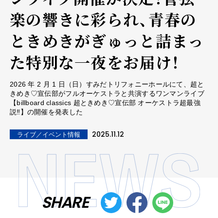
楽の響きに彩られ、青春の
ときめきがぎゅっと詰まっ
た特別な一夜をお届け！
2026 年 2 月 1 日（日）すみだトリフォニーホールにて、超と
きめき♡宣伝部がフルオーケストラと共演するワンマンライブ
【billboard classics 超ときめき♡宣伝部 オーケストラ超最強
説‼】の開催を発表した
2025.11.12
ライブ／イベント情報
SHARE