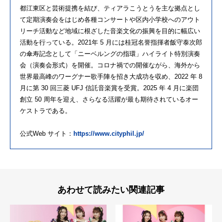
都江東区と芸術提携を結び、ティアラこうとうを主な拠点とし
て定期演奏会をはじめ各種コンサートや区内小学校へのアウト
リーチ活動など地域に根ざした音楽文化の振興を目的に幅広い
活動を行っている。2021年 5 月には桂冠名誉指揮者飯守泰次郎
の傘寿記念として「ニーベルングの指環」ハイライト特別演奏
会（演奏会形式）を開催。コロナ禍での開催ながら、海外から
世界最高峰のワーグナー歌手陣を招き大成功を収め、2022 年 8
月に第 30 回三菱 UFJ 信託音楽賞を受賞。2025 年 4 月に楽団
創立 50 周年を迎え、さらなる活躍が最も期待されているオー
ケストラである。
公式Web サイト：
https://www.cityphil.jp/
あわせて読みたい関連記事