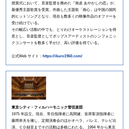
授賞式において、音楽監督を務めた『画皮 あやかしの恋』が、
最優秀主題歌賞を受賞。作曲した主題歌「画心」は中国の国民
的ヒットソングとなり、現在も数多くの映像作品のオファーを
受け続けている。
その幅広い活動の中でも、とりわけオーケストレーションを得
意とし、音楽監督としてポップスアーティストのシンフォニッ
クコンサートを数多く手がけ、高い評価を得ている。
公式Web サイト：
https://ikuro1960.com/
東京シティ・フィルハーモニック管弦楽団
1975 年設立。現在、常任指揮者に高関健、首席客演指揮者に
藤岡幸夫を擁し、定期演奏会のほかオペラ、バレエ、テレビ出
演、ＣＤ録音までその活動は多岐にわたる。 1994 年から東京