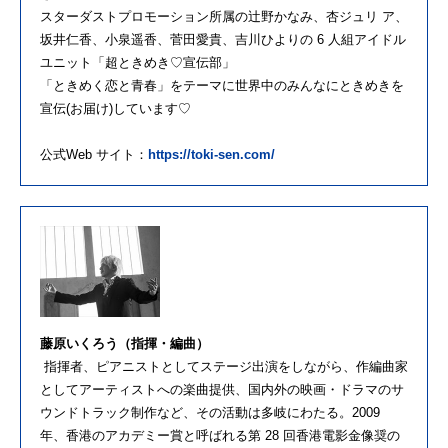
スターダストプロモーション所属の辻野かなみ、杏ジュリ ア、
坂井仁香、小泉遥香、菅田愛貴、吉川ひよりの 6 人組アイドル
ユニット「超ときめき♡宣伝部」
「ときめく恋と青春」をテーマに世界中のみんなにときめきを
宣伝(お届け)しています♡
公式Web サイト：
https://toki-sen.com/
藤原いくろう（指揮・編曲）
指揮者、ピアニストとしてステージ出演をしながら、作編曲家
としてアーティストへの楽曲提供、国内外の映画・ドラマのサ
ウンドトラック制作など、その活動は多岐にわたる。2009
年、香港のアカデミー賞と呼ばれる第 28 回香港電影金像奨の