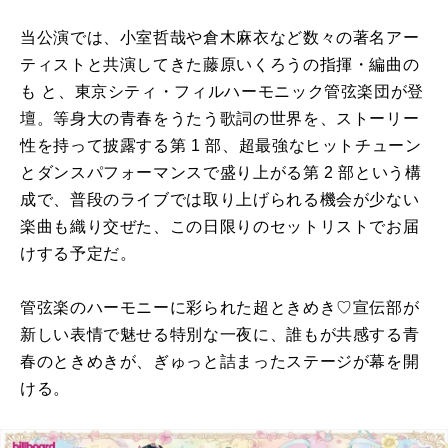
当公演では、小室哲哉や倉木麻衣など数々の著名アー
ティストと共演してきた藤原いくろうの指揮・編曲の
も と、東京シティ・フィルハーモニック管弦楽団が登
壇。等身大の青春をうたう歌詞の世界を、ストーリー
性を持って披露する第 1 部、超最強なヒットチューン
とダンスパフォーマンスで盛り上がる第 2 部という構
成で、普段のライブでは取り上げられる機会が少ない
楽曲も織り交ぜた、この日限りのセットリストでお届
けする予定だ。
管弦楽のハーモニーに彩られた超ときめき♡宣伝部が
新しい表情で魅せる特別な一夜に、誰もが共感する青
春のときめきが、ぎゅっと詰まったステージが幕を開
ける。