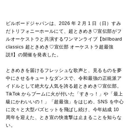
ビルボードジャパンは、2026 年 2 月 1 日（日）すみ
だトリフォニーホールにて、超ときめき♡宣伝部がフ
ルオーケストラと共演するワンマンライブ【billboard
classics 超ときめき♡宣伝部 オーケストラ超最強
説‼】の開催を発表した。
ときめきを届けるフレッシュな歌声と、見るものを夢
中にさせるキュートなダンスで、令和最強の正統派ア
イドルとして絶大な人気を誇る超ときめき♡宣伝部。
TikTok からブームに火が付いた「すきっ！」や「最上
級にかわいいの！」「超最強」をはじめ、SNS を中心
に次々と大型バズヒットを飛ばし続け、今年結成 10
周年を迎えた、とき宣の快進撃は止まることを知らな
い。