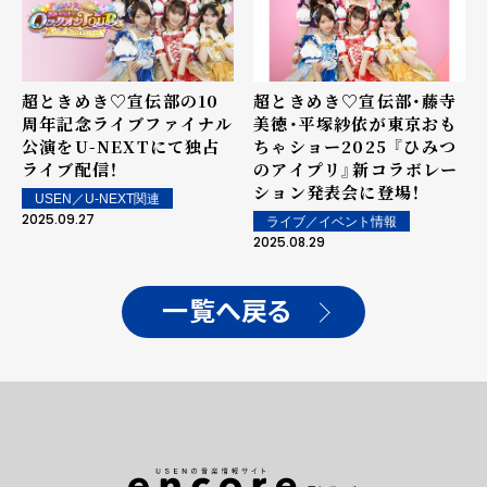
超ときめき♡宣伝部の10
超ときめき♡宣伝部・藤寺
周年記念ライブファイナル
美徳・平塚紗依が東京おも
公演をU-NEXTにて独占
ちゃショー2025 『ひみつ
ライブ配信！
のアイプリ』新コラボレー
ション発表会に登場！
USEN／U-NEXT関連
2025.09.27
ライブ／イベント情報
2025.08.29
一覧へ戻る