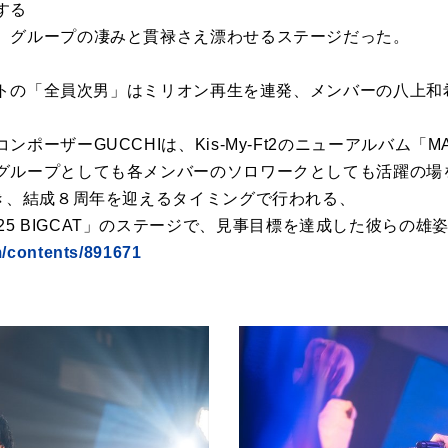
する
、グループの凄みと貫禄さえ漂わせるステージだった。
ウントの「全員次男」はミリオン再生を連発、メンバーの八上
ポーザーGUCCHIは、Kis-My-Ft2のニューアルバム「M
ループとしても各メンバーのソロワークとしても活躍の場を広げ
べき、結成８周年を迎えるタイミングで行われる、
Live 2025 BIGCAT」のステージで、見事目標を達成した彼ら
m/contents/891671