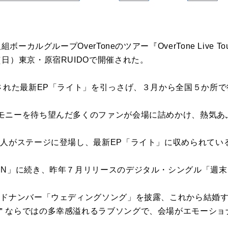
ボーカルグループOverToneのツアー『OverTone Live To
日）東京・原宿RUIDOで開催された。
スされた最新EP「ライト」を引っさげ、３月から全国５か所
モニーを待ち望んだ多くのファンが会場に詰めかけ、熱気あ
４人がステージに登場し、最新EP「ライト」に収められてい
UN」に続き、昨年７月リリースのデジタル・シングル「週
。
ードナンバー「ウェディングソング」を披露、これから結婚
＂ならではの多幸感溢れるラブソングで、会場がエモーショ