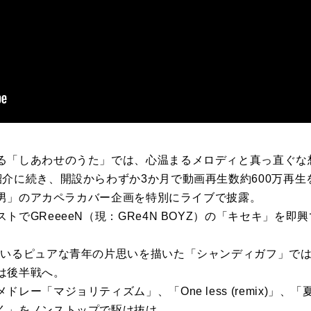
る「しあわせのうた」では、心温まるメロディと真っ直ぐな
介に続き、開設からわずか3か月で動画再生数約600万再生を記
員次男」のアカペラカバー企画を特別にライブで披露。
トでGReeeeN（現：GRe4N BOYZ）の「キセキ」を
ているピュアな青年の片思いを描いた「シャンディガフ」で
は後半戦へ。
レー「マジョリティズム」、「One less (remix)」
く」をノンストップで駆け抜け、