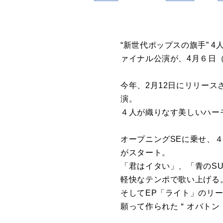
“新世代ポップスの旗手” 4人組
ァイナル公演が、4月６日（
今年、2月12日にリリー
演。
４人が織りなす美しいハー
オープニングSEに乗せ、
がスタート。
「君はイタい」、「青のS
軽快なテンポで歌い上げる
そしてEP「ライト」のリ
願って作られた＂オバトン