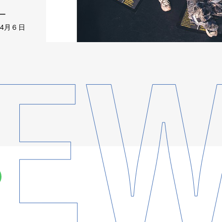
アー
、4月６日