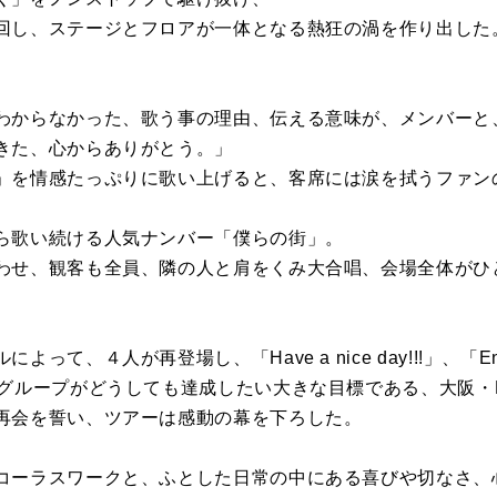
回し、ステージとフロアが一体となる熱狂の渦を作り出した
わからなかった、歌う事の理由、伝える意味が、メンバーと
きた、心からありがとう。」
」を情感たっぷりに歌い上げると、客席には涙を拭うファン
ら歌い続ける人気ナンバー「僕らの街」。
わせ、観客も全員、隣の人と肩をくみ大合唱、会場全体がひと
。
って、４人が再登場し、「Have a nice day!!!」、「E
グループがどうしても達成したい大きな目標である、大阪・B
再会を誓い、ツアーは感動の幕を下ろした。
コーラスワークと、ふとした日常の中にある喜びや切なさ、