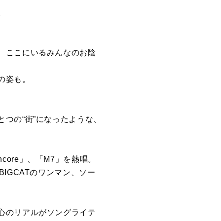
。
、ここにいるみんなのお陰
の姿も。
つの“街”になったような、
ncore」、「M7」を熱唱。
IGCATのワンマン、ソー
心のリアルがソングライテ