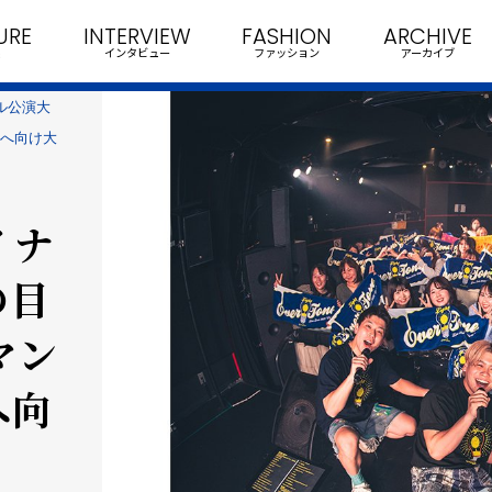
URE
INTERVIEW
FASHION
ARCHIVE
インタビュー
ファッション
アーカイブ
ナル公演大
トへ向け大
イナ
の目
マン
へ向