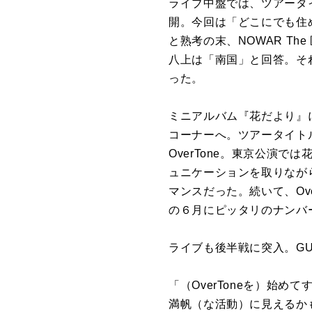
ライブ中盤では、ツアータ
開。今回は「どこにでも住
と熟考の末、NOWAR T
八上は「南国」と回答。そ
った。
ミニアルバム『花だより』に収
コーナーへ。ツアータイト
OverTone。東京公演
ュニケーションを取りながら
マンスだった。続いて、Ove
の６月にピッタリのナンバ
ライブも後半戦に突入。GU
「（OverToneを）始
満帆（な活動）に見えるか