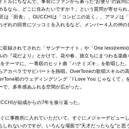
イトルにちなんで、事前にファンから募った“お便り”の質問
めるなら、どこに住みたいですか？」という質問が寄せられ
he 匠は「田舎」、GUCCHIは「コンビニの近く」、アマノ
れぞれの回答にツッコミを入れるなど、メンバー４人の仲の
録されてされた「サンデーナイト」や「One less(remi
ルの『花だより』とかけて、花や春、旅立ちにまつわる楽曲
では花をテーマに、一青窈のヒット曲「ハナミズキ」を歌唱した
アカペラでサビパートを熱唱。OverToneの歌唱スキルの
rTone初のウェディングソング「I Love You じゃなく
ーで、多幸感あふれる空間が広がった。
CCHIが結成からの7年を振り返った。
めてすぐに事務所に入れていただいて、すぐにメジャーデビュー
もしれないのですが、いろんな場面で“天才だったらな”と思