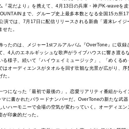
『花だより』を携えて、4月13日の兵庫・神戸K-waveを皮
LY MOUNTAINまで、グループ史上最多本数となる全国15カ
京公演では、7月17日に配信リリースされる新曲「週末レイ
ませた。
ったのは、メジャー1stフルアルバム『OverTone』に収
て、4人のエネルギッシュな歌声がライブハウスに響き渡る
いる様子。続いて「ハイウェイミュージック」、「めくるめ
ではオーディエンスがタオルを回す壮観な光景が広がり、序
げた。
一つになった「最初で最後の」。恋愛リアリティ番組からイ
ーマに書かれたバラードナンバーだ。OverToneの新たな武
しいハーモニーで会場の空気が変わっていく。オーディエン
姿が印象的だった。