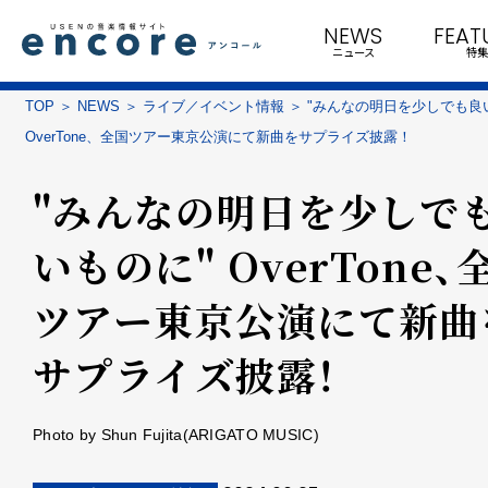
NEWS
FEAT
ニュース
特集
TOP
NEWS
ライブ／イベント情報
"みんなの明日を少しでも良
OverTone、全国ツアー東京公演にて新曲をサプライズ披露！
"みんなの明日を少しで
いものに" OverTone、
ツアー東京公演にて新曲
サプライズ披露！
Photo by Shun Fujita(ARIGATO MUSIC)