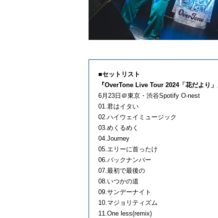
■セットリスト
『OverTone Live Tour 2024「花だより
6月23日＠東京・渋谷Spotify O-nest
01.君はイタい
02.ハイウェイミュージック
03.めくるめく
04.Journey
05.エリーに首ったけ
06.バックナンバー
07.最初で最後の
08.いつかの道
09.サンデーナイト
10.マジョリティズム
11.One less(remix)