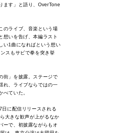
」と語り、OverTone
このライブ、音楽という場
と想いを告げ、本編ラスト
しい1曲になればという想い
エンスもサビで拳を突き挙
の街」を披露。ステージで
揺れ、ライブならではの一
かべていた。
7日に配信リリースされる
場から大きな歓声が上がるなか
バーで、初披露ながらもオ
!」を届け、東京公演は大団円を