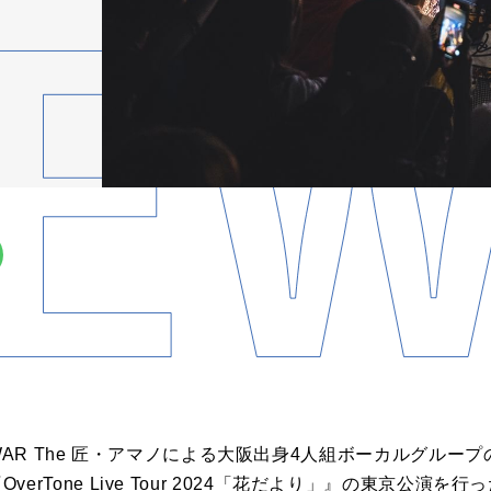
AR The 匠・アマノによる大阪出身4人組ボーカルグループのO
tで『OverTone Live Tour 2024「花だより」』の東京公