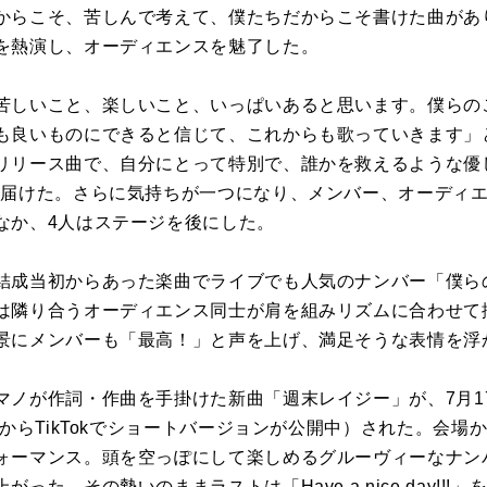
らこそ、苦しんで考えて、僕たちだからこそ書けた曲があります
を熱演し、オーディエンスを魅了した。
苦しいこと、楽しいこと、いっぱいあると思います。僕らの
も良いものにできると信じて、これからも歌っていきます」
リリース曲で、自分にとって特別で、誰かを救えるような優
を届けた。さらに気持ちが一つになり、メンバー、オーディ
なか、4人はステージを後にした。
結成当初からあった楽曲でライブでも人気のナンバー「僕ら
は隣り合うオーディエンス同士が肩を組みリズムに合わせて
景にメンバーも「最高！」と声を上げ、満足そうな表情を浮
マノが作詞・作曲を手掛けた新曲「週末レイジー」が、7月1
時からTikTokでショートバージョンが公開中）された。会
ォーマンス。頭を空っぽにして楽しめるグルーヴィーなナン
った。その勢いのままラストは「Have a nice day!!