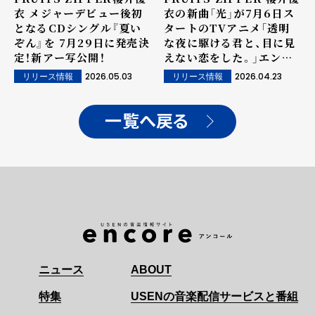
衣 メジャーデビュー後初
衣の新曲「光」が7月6日ス
となるCDシングル『夏い
タートのTVアニメ「透明
ぞん』を 7月29日に発売決
な夜に駆ける君と、目に見
定！新アー写公開！
えない恋をした。」エンデ
ィングテーマに決定！
2026.05.03
2026.04.23
リリース情報
リリース情報
一覧へ戻る
ニュース
ABOUT
特集
USENの音楽配信サービスと番組