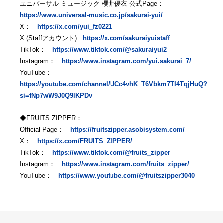
ユニバーサル ミュージック 櫻井優衣 公式Page：
https://www.universal-music.co.jp/sakurai-yui/
X：
https://x.com/yui_fz0221
X (Staffアカウント):
https://x.com/sakuraiyuistaff
TikTok：
https://www.tiktok.com/@sakuraiyui2
Instagram：
https://www.instagram.com/yui.sakurai_7/
YouTube：
https://youtube.com/channel/UCc4vhK_T6Vbkm7TI4TqjHuQ?
si=fNp7wW9J0Q9lKPDv
◆FRUITS ZIPPER：
Official Page：
https://fruitszipper.asobisystem.com/
X：
https://x.com/FRUITS_ZIPPER/
TikTok：
https://www.tiktok.com/@fruits_zipper
Instagram：
https://www.instagram.com/fruits_zipper/
YouTube：
https://www.youtube.com/@fruitszipper3040