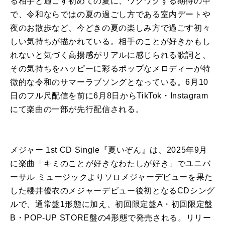
る相手と過ごす初めての夏に、ワクワクする期待の中
で、令和ならではの夏の過ごし方である室内デートや
夜のお散歩など、今どきの夏の楽しみ方で過ごす初々
しい気持ちが描かれている。相手のことが好きかもし
れないと気づく高揚感がリアルに感じられる歌詞と、
その気持ちをハッピーに彩るポップなメロディーが特
徴的な令和のサマーラブソングとなっている。6月10
日のフル尺配信を前に6月8日からTikTok・Instagram
にて楽曲の一部が先行配信される。
メジャー 1st CD Single『夏いぞん』は、2025年9月
に楽曲「キミのことが好きなわたしが好き」でユニバ
ーサル ミュージックよりソロメジャーデビューを果た
した櫻井優衣のメジャーデビュー後初となるCDシング
ルで、通常盤1形態に加え、初回限定盤A・初回限定盤
B・POP-UP STORE盤の4形態で発売される。リリー