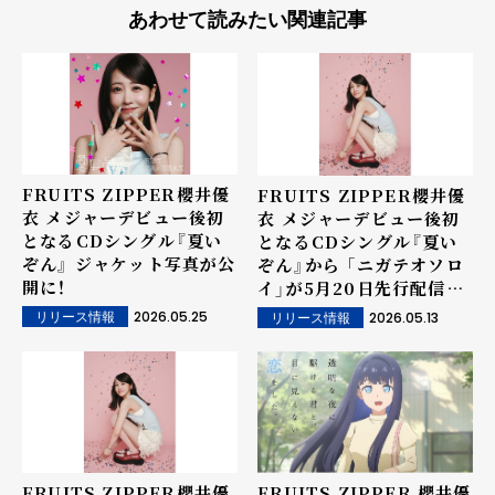
あわせて読みたい関連記事
FRUITS ZIPPER櫻井優
FRUITS ZIPPER櫻井優
衣 メジャーデビュー後初
衣 メジャーデビュー後初
となるCDシングル『夏い
となるCDシングル『夏い
ぞん』 ジャケット写真が公
ぞん』から 「ニガテオソロ
開に！
イ」が5月20日先行配信決
定！ さらに、楽曲の一部が5
2026.05.25
2026.05.13
リリース情報
リリース情報
月13日から先行配信！
FRUITS ZIPPER櫻井優
FRUITS ZIPPER 櫻井優