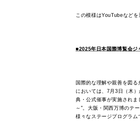
この模様は
YouTube
などを
■
2025
年日本国際博覧会ジ
国際的な理解や親善を図る
においては、
7
月
3
日（木）
典・公式催事が実施されま
～
”
。大阪・関西万博のテー
様々なステージプログラム