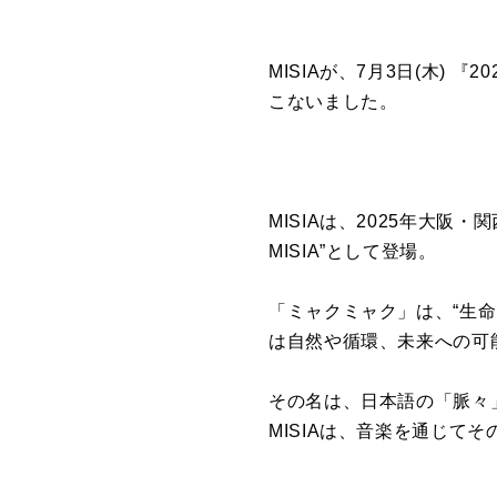
MISIA
が、
7
月
3
日
(
木
)
『
20
こないました。
MISIA
は、
2025
年大阪・関
MISIA”
として登場。
「ミャクミャク」は、
“
生命
は自然や循環、未来への可
その名は、日本語の「脈々
MISIA
は、音楽を通じてそ