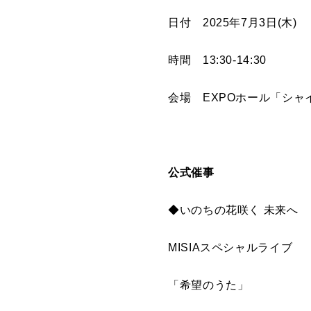
日付
2025
年
7
月
3
日
(
木
)
時間
13:30-14:30
会場
EXPO
ホール「シャ
公式催事
◆いのちの花咲く 未来へ
MISIA
スペシャルライブ
「希望のうた」