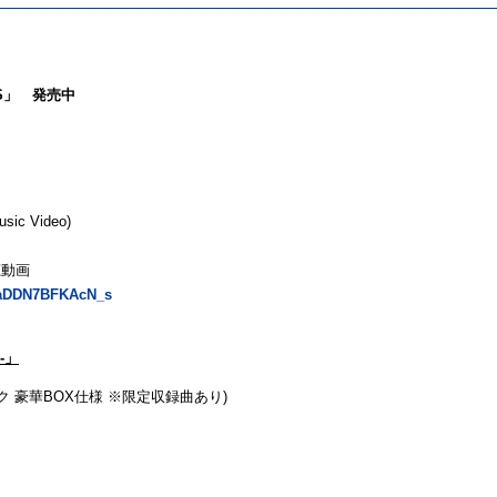
S
」
発売中
sic Video)
聴動画
waDDN7BFKAcN_s
-
」
ク 豪華
BOX
仕様 ※限定収録曲あり
)