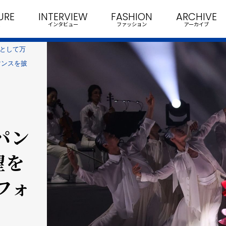
URE
INTERVIEW
FASHION
ARCHIVE
インタビュー
ファッション
アーカイブ
A"として万
マンスを披
パン
望を
フォ