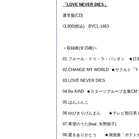
「
LOVE NEVER DIES
」
通常盤
(CD)
\3,800(税込
)
BVCL-1463
＜収録曲
(
全
15
曲
)
＞
01.フルール・ドゥ・ラ・パシオン ★
02.CHANGE MY WORLD
★ヤクルト「
Y
03.LOVE NEVER DIES
04.Be KIND
★スターツグループ企業
CM
05.はんぶんこ
06.ゆびきりげんまん ★テレビ朝日系
07.希望のうた
(feat.
矢野顕子
)
08.愛をありがとう ★湖池屋「ポテト