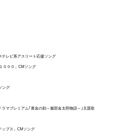
日本テレビ系アスリート応援ソング
１０００」
CM
ソング
ソング
ドラマプレミアム｢黄金の刻～服部金太郎物語～｣主題歌
チップス」
CM
ソング