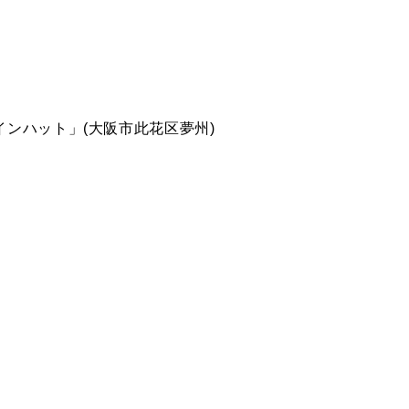
インハット」
(
大阪市此花区夢州
)