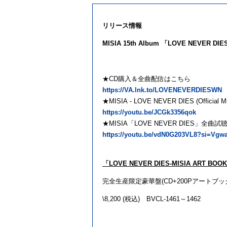
リリース情報
MISIA
15th Album
「
LOVE NEVER DIE
★
CD
購入＆全曲配信はこちら
https://VA.lnk.to/LOVENEVERDIESWN
★
MISIA - LOVE NEVER DIES (Official Mu
https://youtu.be/JCGk3356qok
★
MISIA
「
LOVE NEVER DIES
」全曲試
https://youtu.be/vdN0G203VL8?si=Vg
「
LOVE NEVER DIES-MISIA ART BOOK
完全生産限定豪華盤
(CD+200P
アートブッ
\8,200 (税込
)
BVCL-1461
～
1462