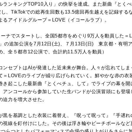
ルランキングTOP10入り」の快挙を達成。また新曲『とく
破し、TikTokでの総再生回数も13.5億回再生越えを記録
よるアイドルグループ＝LOVE（イコールラブ）。
ナでスタートし、全国5都市をめぐり9万人を動員した＝LOVE
Tales～」の追加公演を7月12日(土)、７月13日(日) 東京都
、全５都市12公演で、合計約11.5万人を動員）
コンセプトはAIが発達した近未来が舞台。人々が忘れてしまっ
て＝LOVEのライブが繰り広げられていく。鮮やかな赤の衣
ズを巻き起こした最新曲『とくべチュ、して』でライブの幕を
、アンコールから参加していた生バンドが公演冒頭にも登場
の迫力を増大させた。
黒を基調とした衣装に着替え、『呪って呪って』『手遅れcau
の視線を釘付けにした。その後は浮き輪やビーチボールなど
ど、はつらつとしたパフォーマンスで会場の盛り上がりをさらに