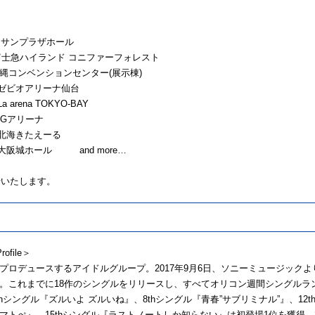
広島サンプラザホール
梨県・富士急ハイランド コニファーフォレスト
県・沖縄コンベンションセンター(展示棟)
城県・ゼビオアリーナ仙台
arena TOKYO-BAY
・IGアリーナ
道・北海きたえーる
府・大阪城ホール and more…
せいたします。
ofile＞
プロデュースするアイドルグループ。2017年9月6日、ソニーミュージックより
。これまでに18作のシングルをリリースし、すべてオリコン週間シングルラン
hシングル『ズルいよ ズルいね』、8thシングル『青春”サブリミナル”』、12thシング
マトぺ』、15thシングル『ラストノートしか知らない』は初登場1位を獲得。2