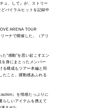
べチュ、して』が、ストリー
するなどバイラルヒットを記録中
 ARENA TOUR
・有明アリーナで開催した。（アリ
た“感動”を思い起こすエン
装を身にまとったメンバー
開ける構成もツアー本編と同
したこと。躍動感あふれる
tion』を情感たっぷりに
夏らしいアイテムを携えて
加速させた。