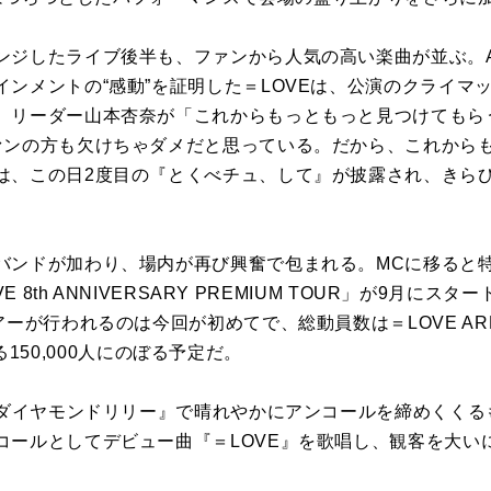
ンジしたライブ後半も、ファンから人気の高い楽曲が並ぶ。A
ンメントの“感動”を証明した＝LOVEは、公演のクライマ
。リーダー山本杏奈が「これからもっともっと見つけてもら
ァンの方も欠けちゃダメだと思っている。だから、これから
は、この日2度目の『とくべチュ、して』が披露され、きら
バンドが加わり、場内が再び興奮で包まれる。MCに移ると
E 8th ANNIVERSARY PREMIUM TOUR」が9月
ーが行われるのは今回が初めてで、総動員数は＝LOVE ARENA
上回る150,000人にのぼる予定だ。
せ ダイヤモンドリリー』で晴れやかにアンコールを締めくく
コールとしてデビュー曲『＝LOVE』を歌唱し、観客を大い