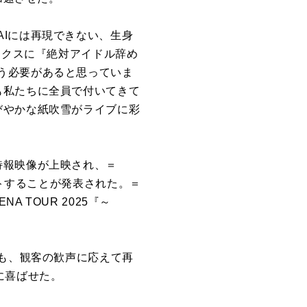
Iには再現できない、生身
ックスに『絶対アイドル辞め
う必要があると思っていま
も私たちに全員で付いてきて
びやかな紙吹雪がライブに彩
特報映像が上映され、＝
にスタートすることが発表された。＝
 TOUR 2025『～
るも、観客の歓声に応えて再
に喜ばせた。