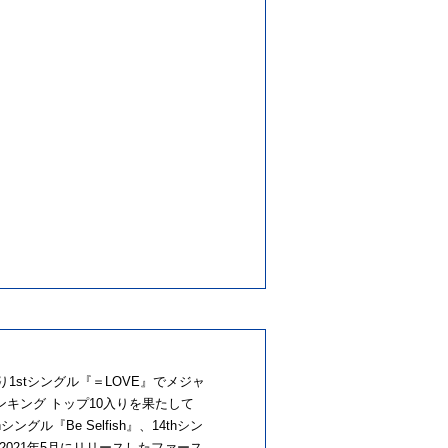
1stシングル『＝LOVE』でメジャ
キング トップ10入りを果たして
ル『Be Selfish』、14thシン
021年5月にリリースしたファース