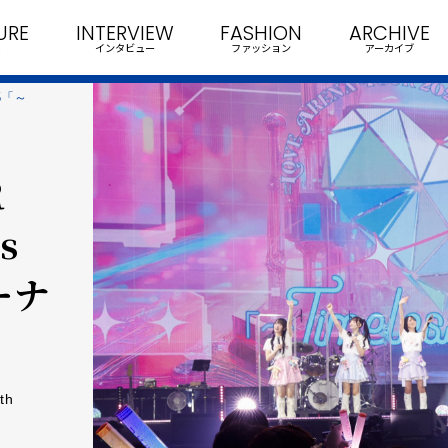
URE
INTERVIEW
FASHION
ARCHIVE
インタビュー
ファッション
アーカイブ
25「～
R
s
ーナ
th