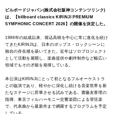
ビルボードジャパン(株式会社阪神コンテンツリンク)
は、【billboard classics KIRINJI PREMIUM
SYMPHONIC CONCERT 2026】の開催を決定した。
1996年の結成以来、堀込高樹を中心に常に進化を続け
てきたKIRINJIは、日本のポップス・ロックシーンに
独自の存在感を築いてきた。近年はソロプロジェクト
として活動を展開し、楽曲提供や劇伴制作など幅広い
領域でもその才能を発揮している。
本公演はKIRINJIにとって初となるフルオーケストラ
との協演であり、軽やかに深化し続ける音楽世界を新
たなステージに昇華させる試みである。齋藤友香理の
指揮、東京フィルハーモニー交響楽団による管弦楽
で、代表曲から最新作まで網羅するプログラムを予定
している。