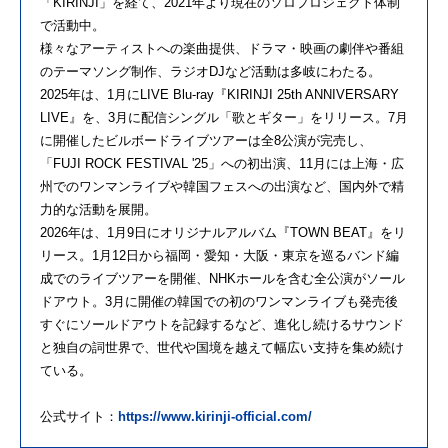
「KIRINJI」を経て、2021年より現在のソロプロジェクト体制
で活動中。
様々なアーティストへの楽曲提供、ドラマ・映画の劇伴や番組
のテーマソング制作、ラジオDJなど活動は多岐にわたる。
2025年は、1月にLIVE Blu-ray『KIRINJI 25th ANNIVERSARY
LIVE』を、3月に配信シングル「歌とギター」をリリース。7月
に開催したビルボードライブツアーは全8公演が完売し、
「FUJI ROCK FESTIVAL '25」への初出演、11月には上海・広
州でのワンマンライブや韓国フェスへの出演など、国内外で精
力的な活動を展開。
2026年は、1月9日にオリジナルアルバム『TOWN BEAT』をリ
リース。1月12日から福岡・愛知・大阪・東京を巡るバンド編
成でのライブツアーを開催、NHKホールを含む全公演がソール
ドアウト。3月に開催の韓国での初のワンマンライブも発売後
すぐにソールドアウトを記録するなど、進化し続けるサウンド
と独自の詞世界で、世代や国境を越えて幅広い支持を集め続け
ている。
公式サイト：
https://www.kirinji-official.com/