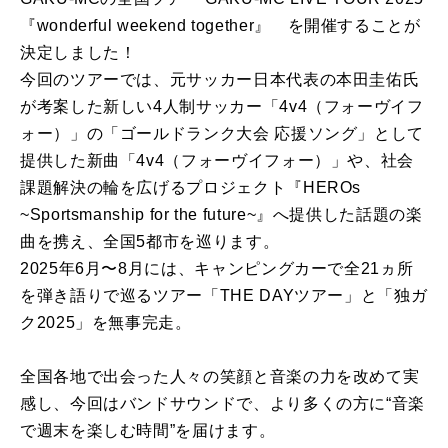
『wonderful weekend together』 を開催することが
決定しました！
今回のツアーでは、元サッカー日本代表の本田圭佑氏
が考案した新しい4人制サッカー「4v4（フォーヴイフ
ォー）」の「ゴールドランク大会 応援ソング」として
提供した新曲「4v4（フォーヴイフォー）」や、社会
課題解決の輪を広げるプロジェクト『HEROs
~Sportsmanship for the future~』へ提供した話題の楽
曲を携え、全国5都市を巡ります。
2025年6月〜8月には、キャンピングカーで全21ヵ所
を弾き語りで巡るツアー「THE DAYツアー」と「独ガ
ク2025」を無事完走。
全国各地で出会った人々の笑顔と音楽の力を改めて実
感し、今回はバンドサウンドで、より多くの方に“音楽
で週末を楽しむ時間”を届けます。