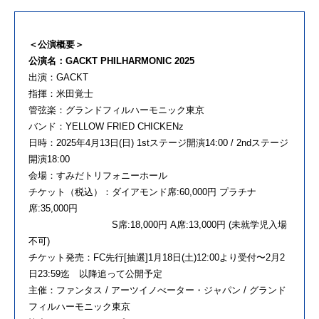
＜公演概要＞
公演名：GACKT PHILHARMONIC 2025
出演：GACKT
指揮：米田覚士
管弦楽：グランドフィルハーモニック東京
バンド：YELLOW FRIED CHICKENz
日時：2025年4月13日(日) 1stステージ開演14:00 / 2ndステージ
開演18:00
会場：すみだトリフォニーホール
チケット（税込）：ダイアモンド席:60,000円 プラチナ
席:35,000円
S席:18,000円 A席:13,000円 (未就学児入場
不可)
チケット発売：FC先行[抽選]1月18日(土)12:00より受付〜2月2
日23:59迄 以降追って公開予定
主催：ファンタス / アーツイノべーター・ジャパン / グランド
フィルハーモニック東京