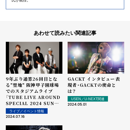
氏が就任。
あわせて読みたい関連記事
9年ぶり通算26回目とな
GACKT インタビュー――表
る"聖地" 阪神甲子園球場
現者・GACKTの使命と
でのスタジアムライブ
は？
「TUBE LIVE AROUND
USEN／U-NEXT関連
SPECIAL 2024 SUN
2024.05.01
CUE 4 OAR」開催。阪神
ライブ／イベント情報
甲子園球場100周年を飾
2024.07.16
る、3万人満員御礼ライブ！
ゲストにGACKT も登