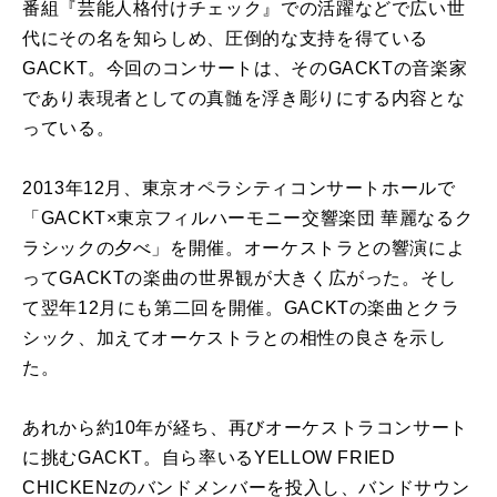
番組『芸能人格付けチェック』での活躍などで広い世
代にその名を知らしめ、圧倒的な支持を得ている
GACKT。今回のコンサートは、そのGACKTの音楽家
であり表現者としての真髄を浮き彫りにする内容とな
っている。
2013年12月、東京オペラシティコンサートホールで
「GACKT×東京フィルハーモニー交響楽団 華麗なるク
ラシックの夕べ」を開催。オーケストラとの響演によ
ってGACKTの楽曲の世界観が大きく広がった。そし
て翌年12月にも第二回を開催。GACKTの楽曲とクラ
シック、加えてオーケストラとの相性の良さを示し
た。
あれから約10年が経ち、再びオーケストラコンサート
に挑むGACKT。自ら率いるYELLOW FRIED
CHICKENzのバンドメンバーを投入し、バンドサウン