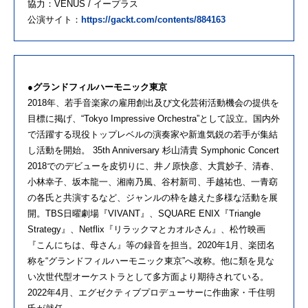
協力：VENUS / イープラス
公演サイト：
https://gackt.com/contents/884163
●グランドフィルハーモニック東京
2018年、若手音楽家の雇用創出及び文化芸術活動機会の提供を
目標に掲げ、“Tokyo Impressive Orchestra”として設立。国内外
で活躍する現役トップレベルの演奏家や新進気鋭の若手が集結
し活動を開始。 35th Anniversary 杉山清貴 Symphonic Concert
2018でのデビューを皮切りに、井ノ原快彦、大貫妙子、清春、
小林幸子、坂本龍一、湘南乃風、谷村新司、手越祐也、一青窈
の各氏と共演するなど、ジャンルの枠を越えた多様な活動を展
開。TBS日曜劇場『VIVANT』、SQUARE ENIX『Triangle
Strategy』、Netflix『リラックマとカオルさん』、松竹映画
『こんにちは、母さん』等の録音を担当。2020年1月、楽団名
称を“グランドフィルハーモニック東京”へ改称。他に類を見な
い次世代型オーケストラとして多方面より期待されている。
2022年4月、エグゼクティブプロデューサーに作曲家・千住明