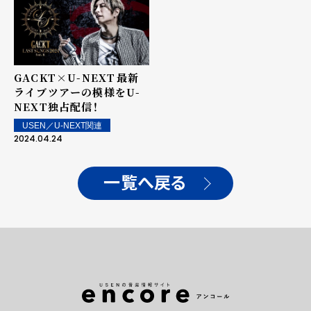
場！！
GACKT×U-NEXT――最新
ライブツアーの模様をU-
NEXT独占配信！
USEN／U-NEXT関連
2024.04.24
一覧へ戻る