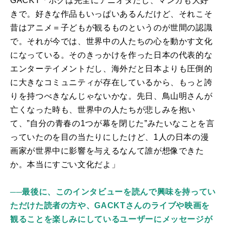
GACKT「ボクは完全にアニオタだし、マンガも大好
きで。好きな作品もいっぱいあるんだけど、それこそ
昔はアニメ＝子どもが観るものというのが世間の認識
で。それが今では、世界中の人たちの心を動かす文化
になっている。そのきっかけを作った日本の代表的な
エンターテイメントだし、海外だと日本よりも圧倒的
に大きなコミュニティが存在しているから、もっと誇
りを持つべきなんじゃないかな。先日、鳥山明さんが
亡くなった時も、世界中の人たちが悲しみを抱い
て、”自分の青春の
1
つが幕を閉じた”みたいなことを言
っていたのを目の当たりにしたけど、
1
人の日本の漫
画家が世界中に影響を与えるなんて誰が想像できた
か。本当にすごい文化だよ」
──
最後に、このインタビューを読んで興味を持ってい
ただけた読者の方や、GACKTさんのライブや映画を
観ることを楽しみにしているユーザーにメッセージが