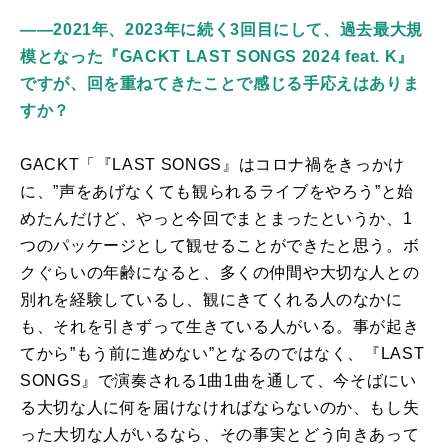
——2021年、2023年に続く3回目にして、過去最大規
模となった『GACKT LAST SONGS 2024 feat. K』
ですが、回を重ねてきたことで感じる手応えはありま
すか？
GACKT「『
LAST SONGS
』はコロナ禍をきっかけ
に、”声をあげなくても観られるライブをやろう”と始
めたんだけど、やっと今回でまとまったというか、
1
つのパッケージとして観せることができたと思う。ボ
クぐらいの年齢になると、多くの仲間や大切な人との
別れを経験しているし、観にきてくれる人のなかに
も、それを引きずって生きている人がいる。事が起き
てから”もう前に進めない”となるのではなく、『
LAST
SONGS
』で演奏される
1
曲
1
曲を通して、今そばにい
る大切な人に何を届けなければならないのか、もし失
った大切な人がいるなら、その事実とどう向きあって