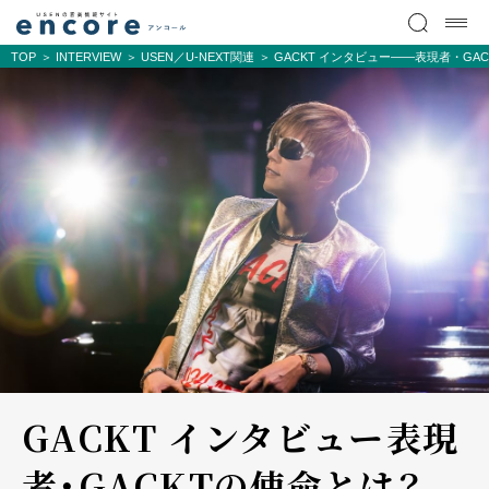
TOP
INTERVIEW
USEN／U-NEXT関連
GACKT インタビュー――表現者・GA
GACKT インタビュー――表現
者・GACKTの使命とは？