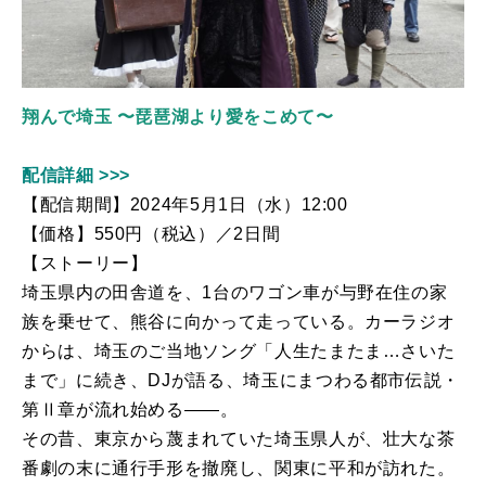
翔んで埼玉 〜琵琶湖より愛をこめて〜
配信詳細 >>>
【配信期間】
2024
年
5
月
1
日（水）
12:00
【価格】
550
円（税込）／2日間
【ストーリー】
埼玉県内の田舎道を、
1
台のワゴン車が与野在住の家
族を乗せて、熊谷に向かって走っている。カーラジオ
からは、埼玉のご当地ソング「人生たまたま
…
さいた
まで」に続き、
DJ
が語る、埼玉にまつわる都市伝説・
第
Ⅱ
章が流れ始める
――
。
その昔、東京から蔑まれていた埼玉県人が、壮大な茶
番劇の末に通行手形を撤廃し、関東に平和が訪れた。