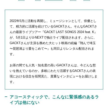
2022年
5
月に活動を再開し、ミュージシャンとして、俳優とし
て、精力的に活躍を続けている
GACKT
さん。そんな
GACKT
さ
んの最新ライブツアー『
GACKT LAST SONGS 2024 feat. K
』
が、
5
月
1
日より
U-NEXT
で独占ライブ配信されます。さらに、
GACKT
さんが主演を務めた大ヒット映画の続編『翔んで埼玉
〜琵琶湖より愛をこめて〜』も同日よりレンタル配信されま
す。
お茶の間でも人気・知名度の高い
GACKT
さんは、今どんな想
いを抱えているのか。多岐にわたり活躍する
GACKT
さんの表
現における信念を垣間見た、貴重なインタビューをお届けしま
す。
アコースティックで、こんなに緊張感のあるラ
イブは他にない