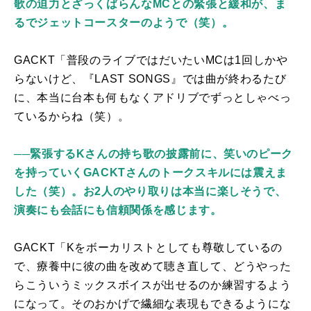
歌の迫力とざっくばらんなMCとの緊張と緩和が、ま
るでジェットコースターのようで（笑）。
GACKT「普段のライブではだいたい
MC
は
1
回しかや
らないけど、『
LAST SONGS
』では曲が終わるたび
に、本当に台本も何もなくアドリブでずっとしゃべっ
ているからね（笑）。
──
緊張するKさんの持ち歌の披露前に、笑いのピーク
を持っていくGACKTさんのトークスキルには震えま
した（笑）。お2人のやり取りは本当に楽しそうで、
演奏にも会話にも信頼関係を感じます。
GACKT「Kをボーカリストとしても尊敬しているの
で、療養中に彼の曲を改めて聴き直して、どうやった
らこういうミックスボイスが出せるのか練習するよう
になって。そのおかげで繊細な表現もできるようにな