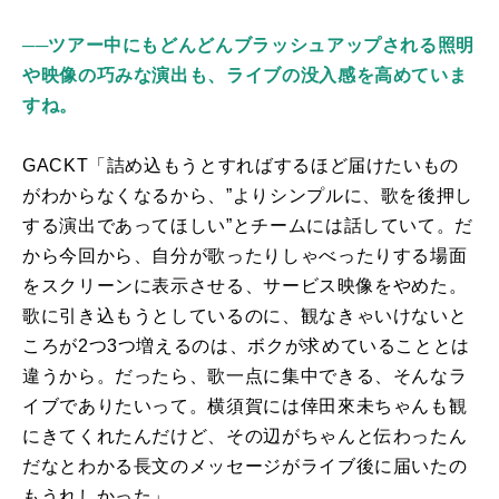
──
ツアー中にもどんどんブラッシュアップされる照明
や映像の巧みな演出も、ライブの没入感を高めていま
すね。
GACKT「詰め込もうとすればするほど届けたいもの
がわからなくなるから、”よりシンプルに、歌を後押し
する演出であってほしい”とチームには話していて。だ
から今回から、自分が歌ったりしゃべったりする場面
をスクリーンに表示させる、サービス映像をやめた。
歌に引き込もうとしているのに、観なきゃいけないと
ころが
2
つ
3
つ増えるのは、ボクが求めていることとは
違うから。だったら、歌一点に集中できる、そんなラ
イブでありたいって。横須賀には倖田來未ちゃんも観
にきてくれたんだけど、その辺がちゃんと伝わったん
だなとわかる長文のメッセージがライブ後に届いたの
もうれしかった」