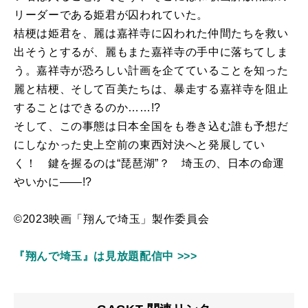
リーダーである姫君が囚われていた。
桔梗は姫君を、麗は嘉祥寺に囚われた仲間たちを救い
出そうとするが、麗もまた嘉祥寺の手中に落ちてしま
う。嘉祥寺が恐ろしい計画を企てていることを知った
麗と桔梗、そして百美たちは、暴走する嘉祥寺を阻止
することはできるのか
……!?
そして、この事態は日本全国をも巻き込む誰も予想だ
にしなかった史上空前の東西対決へと発展してい
く！ 鍵を握るのは
“
琵琶湖
”
？ 埼玉の、日本の命運
やいかに
――!?
©2023映画「翔んで埼玉」製作委員会
『翔んで埼玉』は見放題配信中 >>>