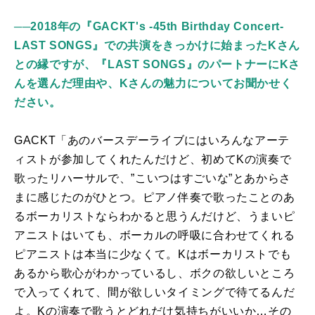
──2018
年の『GACKT's -45th Birthday Concert-
LAST SONGS』での共演をきっかけに始まったKさん
との縁ですが、『LAST SONGS』のパートナーにKさ
んを選んだ理由や、Kさんの魅力についてお聞かせく
ださい。
GACKT「あのバースデーライブにはいろんなアーテ
ィストが参加してくれたんだけど、初めて
K
の演奏で
歌ったリハーサルで、”こいつはすごいな”とあからさ
まに感じたのがひとつ。ピアノ伴奏で歌ったことのあ
るボーカリストならわかると思うんだけど、うまいピ
アニストはいても、ボーカルの呼吸に合わせてくれる
ピアニストは本当に少なくて。
K
はボーカリストでも
あるから歌心がわかっているし、ボクの欲しいところ
で入ってくれて、間が欲しいタイミングで待てるんだ
よ。Kの演奏で歌うとどれだけ気持ちがいいか
…
その