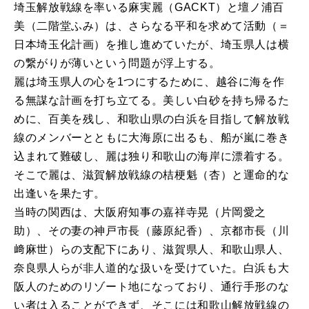
埼玉解放戦線を率いる麻実麗（
GACKT
）と壇ノ浦百
美（二階堂ふみ）は、さらなる平和を求めて活動（＝
日本埼玉化計画）を推し進めていたが、埼玉県人は横
の繋がりが薄いという問題が浮上する。
麗は埼玉県人の心を
1
つにするために、越谷に海を作
る無謀な計画を打ち立てる。美しい白砂を持ち帰るた
めに、百美を残し、和歌山県の白浜を目指して解放戦
線のメンバーとともに大海原に出るも、船が嵐に巻き
込まれて難破し、麗は独り和歌山の海岸に漂着する。
そこで麗は、滋賀解放戦線の桔梗魁（杏）と運命的な
出逢いを果たす。
当時の関西は、大阪府知事の嘉祥寺晃（片岡愛之
助）、その妻の神戸市長（藤原紀香）、京都市長（川
﨑麻世）らの支配下にあり、滋賀県人、和歌山県人、
奈良県人らが非人道的な扱いを受けていた。白浜も大
阪人のためのリゾート地になっており、通行手形のな
い者は入ることができず、そこには和歌山解放戦線の