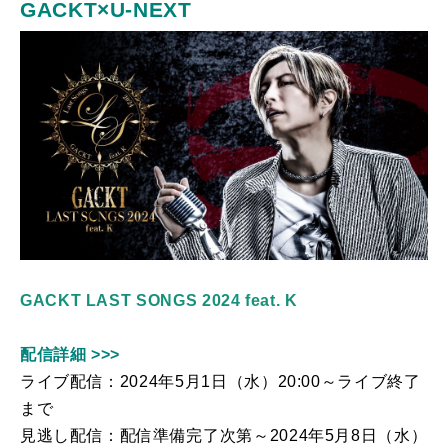
GACKT×U-NEXT
GACKT LAST SONGS 2024 feat. K
配信詳細 >>>
ライブ配信：
2024
年
5
月
1
日（水）
20:00
～ライブ終了
まで
見逃し配信：配信準備完了次第～
2024
年
5
月
8
日（水）