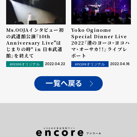
Ms.OOJAインタビュー――初
Yoko Oginome
の武道館公演『10th
Special Dinner Live
Anniversary Live"は
2022『港のヨーコ・ヨコハ
じまりの時" in 日本武道
マ・オーサカ！！』――ライブレ
館』を終えて
ポート
2022.04.22
2022.04.16
encoreオリジナル
encoreオリジナル
一覧へ戻る