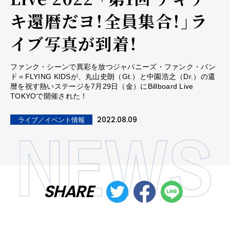
キ還暦だヨ！全員集合！」ラ
イブ写真が到着！
ファンク・シーンで異彩を放つジャパニーズ・ファンク・バン
ド＝FLYING KIDSが、丸山史朗（Gt.）と中園浩之（Dr.）の還
暦を祝す熱いステージを7月29日（金）にBillboard Live
TOKYOで開催された！
2022.08.09
ライブ／イベント情報
SHARE