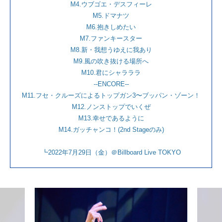
M4.ウブゴエ・デスフィーレ
M5.ドマナツ
M6.抱きしめたい
M7.ファンキースター
M8.新・我想うゆえに我あり
M9.風の吹き抜ける場所へ
M10.君にシャラララ
--ENCORE--
M11.フセ・クルーズによるトップガン3〜ブッパン・ゾーン！
M12.ノンストップでいくぜ
M13.幸せであるように
M14.ガッチャンコ！(2nd Stageのみ)
┗2022年7月29日（金）＠Billboard Live TOKYO