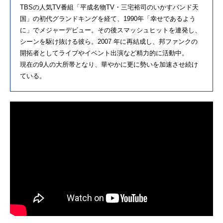
TBSの人気TV番組「平成名物TV・三宅裕司のいかすバンド天
国」の初代グランドキングを経て、1990年「幸せであるよう
に」でメジャーデビュー。その後スマッシュヒットを連発し、
シーンを駆け抜ける彼ら。2007 年に再結成し、邦ファンクの
開拓者としてライブやイベント出演など精力的に活動中。
現在の9人の大所帯となり、華やかに更に勢いを加速させ続け
ている。