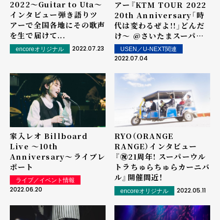
2022〜Guitar to Uta〜
アー『KTM TOUR 2022
インタビュー――弾き語りツ
20th Anniversary「時
アーで全国各地にその歌声
代は変わるぜよ!!」どんだ
を生で届けて...
け～ @さいたまスーパー
アリーナ』をU-NEXTで独
2022.07.23
encoreオリジナル
USEN／U-NEXT関連
占ライブ配信決定！
2022.07.04
家入レオ Billboard
RYO（ORANGE
Live 〜10th
RANGE）インタビュー
Anniversary〜――ライブレ
――『㊗21周年! スーパーウル
ポート
トラちゅらちゅらカーニバ
ル』開催間近！
ライブ／イベント情報
2022.06.20
2022.05.11
encoreオリジナル