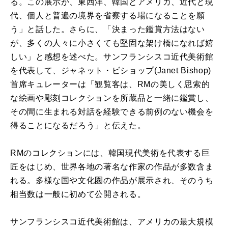
る。この展示が、東西洋、韓国とアメリカ、近代と現
代、個人と普遍の境界を省察する場になることを願
う」と話した。さらに、「決まった鑑賞方法はない
が、多くの人々に小さくても堅固な架け橋になれば嬉
しい」と感想を述べた。サンフランシスコ近代美術館
を代表して、ジャネット・ビショップ(Janet Bishop)
首席キュレーターは「観覧客は、RMの美しく思索的
な絵画や彫刻コレクションを所蔵品と一緒に鑑賞し、
その間に生まれる対話を経験できる前例のない機会を
得ることになるだろう」と伝えた。
RMのコレクションには、韓国現代美術を代表する巨
匠をはじめ、世界各地の著名な作家の作品が多数含ま
れる。多様な国や文化圏の作品が展示され、そのうち
相当数は一般に初めて公開される。
サンフランシスコ近代美術館は、アメリカの最大規模