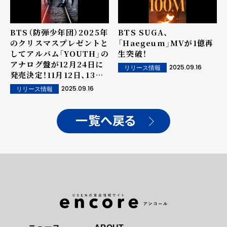
BTS（防弾少年団）2025年
BTS SUGA、
のクリスマスプレゼントと
「Haegeum」MVが1億再
してアルバム「YOUTH」の
生突破！
アナログ盤が12月24日に
2025.09.16
リリース情報
発売決定！11月12日、13日
にはライブハウス爆音応援
2025.09.16
リリース情報
上映会決定！
一覧へ戻る