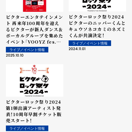
ビクターロック祭り2024
ビクターエンタテインメン
ビクターのニッパーくんと
ト 再来年100周年を迎え
キュウソネコカミのネズミ
るビクターが新人ダンス＆
くんが共演決定！
ボーカルグループを集めた
イベント「VOOYZ fes.
ライブ／イベント情報
（ボーイズ・フェス）」開催！
2024.11.01
ライブ／イベント情報
2025.10.10
ビクターロック祭り2024
第1弾出演アーティスト発
表！10周年早割チケット販
売スタート！
ライブ／イベント情報