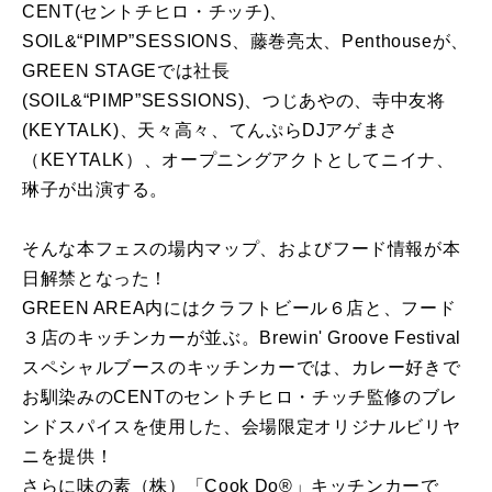
CENT(セントチヒロ・チッチ)、
SOIL&“PIMP”SESSIONS、藤巻亮太、Penthouseが、
GREEN STAGEでは社長
(SOIL&“PIMP”SESSIONS)、つじあやの、寺中友将
(KEYTALK)、天々高々、てんぷらDJアゲまさ
（KEYTALK）、オープニングアクトとしてニイナ、
琳子が出演する。
そんな本フェスの場内マップ、およびフード情報が本
日解禁となった！
GREEN AREA内にはクラフトビール６店と、フード
３店のキッチンカーが並ぶ。Brewin' Groove Festival
スペシャルブースのキッチンカーでは、カレー好きで
お馴染みのCENTのセントチヒロ・チッチ監修のブレ
ンドスパイスを使用した、会場限定オリジナルビリヤ
ニを提供！
さらに味の素（株）「Cook Do®」キッチンカーで