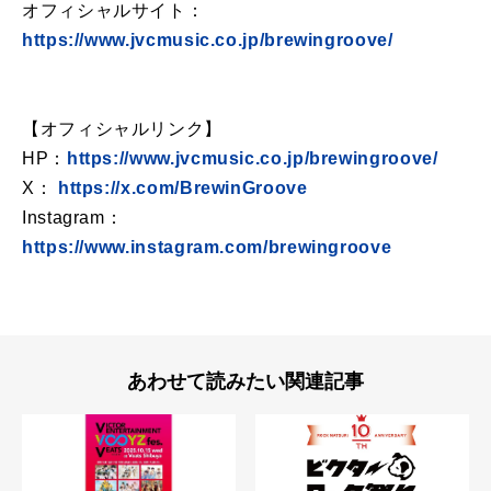
オフィシャルサイト：
https://www.jvcmusic.co.jp/brewingroove/
【オフィシャルリンク】
HP：
https://www.jvcmusic.co.jp/brewingroove/
X：
https://x.com/BrewinGroove
Instagram：
https://www.instagram.com/brewingroove
あわせて読みたい関連記事