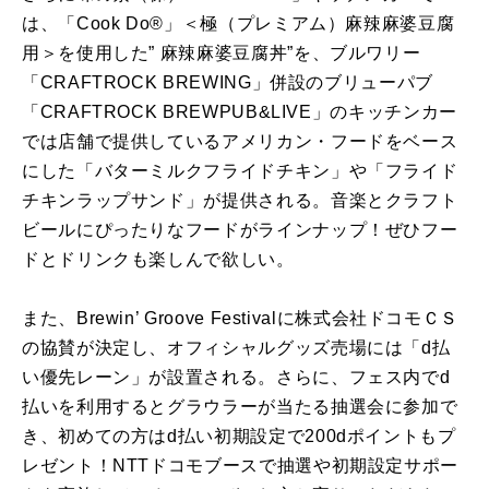
は、「Cook Do®」＜極（プレミアム）麻辣麻婆豆腐
用＞を使用した” 麻辣麻婆豆腐丼”を、ブルワリー
「CRAFTROCK BREWING」併設のブリューパブ
「CRAFTROCK BREWPUB&LIVE」のキッチンカー
では店舗で提供しているアメリカン・フードをベース
にした「バターミルクフライドチキン」や「フライド
チキンラップサンド」が提供される。音楽とクラフト
ビールにぴったりなフードがラインナップ！ぜひフー
ドとドリンクも楽しんで欲しい。
また、Brewin’ Groove Festivalに株式会社ドコモＣＳ
の協賛が決定し、オフィシャルグッズ売場には「d払
い優先レーン」が設置される。さらに、フェス内でd
払いを利用するとグラウラーが当たる抽選会に参加で
き、初めての方はd払い初期設定で200dポイントもプ
レゼント！NTTドコモブースで抽選や初期設定サポー