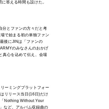
問に答える時間も設けた。
人を自分とファンの方々だと考
技場で始まる初の単独ファン
後にJINは「ファンの
ARMYのみなさんのおかげ
」と真心を込めて伝え、会場
ストリーミングプラットフォー
Me」はリリース当日(16日)だけ
g Without Your
kground」など、アルバム収録曲の