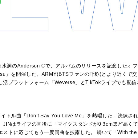
聖水洞のAnderson Cで、アルバムのリリースを記念したオフ
 @Seongsu」を開催した。ARMY(BTSファンの呼称)とより
プラットフォーム「Weverse」とTikTokライブでも配
トル曲「Don't Say You Love Me」を熱唱した。洗
JINはライブの直後に「マイクスタンドが0.3cmほど高く
に応じてもう一度同曲を披露した。 続いて「With the Clo