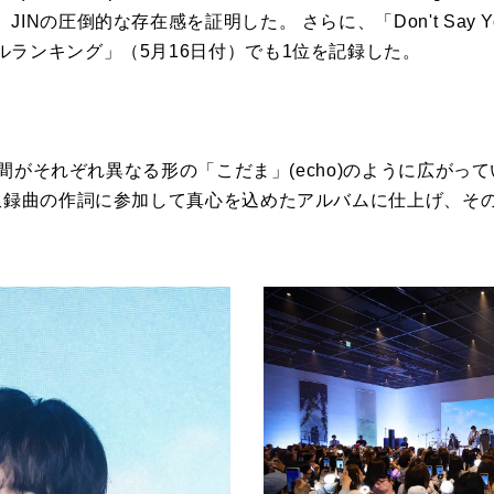
Nの圧倒的な存在感を証明した。 さらに、「Don't Say Yo
ルランキング」（5月16日付）でも1位を記録した。
な瞬間がそれぞれ異なる形の「こだま」(echo)のように広が
の収録曲の作詞に参加して真心を込めたアルバムに仕上げ、そ