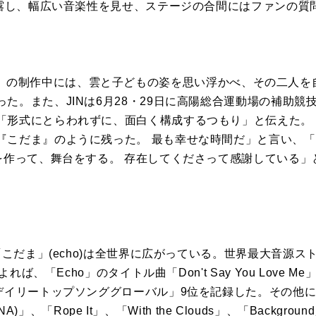
も披露し、幅広い音楽性を見せ、ステージの合間にはファンの質
 Clouds』の制作中には、雲と子どもの姿を思い浮かべ、その二
た。また、JINは6月28・29日に高陽総合運動場の補助競
「形式にとらわれずに、面白く構成するつもり」と伝えた。 最
『こだま』のように残った。 最も幸せな時間だ」と言い、「
楽を作って、舞台をする。 存在してくださって感謝している
た「こだま」(echo)は全世界に広がっている。世界最大音源
よれば、「Echo」のタイトル曲「Don't Say You Love 
リートップソンググローバル」9位を記録した。その他に「Nothin
. YENA)」、「Rope It」、「With the Clouds」、「Bac