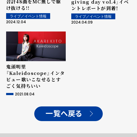
合計48曲をMC無しで駆
giving day vol.4」イベ
け抜ける!!
ントレポートが到着！
ライブ／イベント情報
ライブ／イベント情報
2024.12.04
2024.04.09
鬼頭明里
『Kaleidoscope』インタ
ビュー――歌いこなせるとす
ごく気持ちいい
2021.08.04
一覧へ戻る