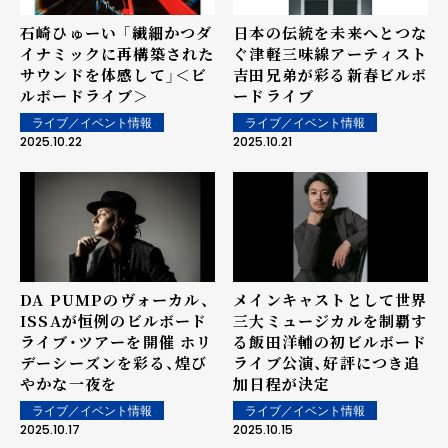
石崎ひゅーい 「繊細かつダ
日本の伝統を未来へとつな
イナミックに再構築された
ぐ津軽三味線アーティスト
サウンドを体感して」＜ビ
吉田兄弟が彩る新春ビルボ
ルボードライブ＞
ードライブ
ライブ／イベント情報
ライブ／イベント情報
2025.10.22
2025.10.21
DA PUMPのヴォーカル、
メインキャストとして世界
ISSAが恒例のビルボード
三大ミュージカルを制覇す
ライブ・ツアーを開催 ホリ
る飯田洋輔の初ビルボード
デーシーズンを彩る、煌び
ライブ公演、好評につき追
やかな一夜を
加日程が決定
ライブ／イベント情報
ライブ／イベント情報
2025.10.17
2025.10.15