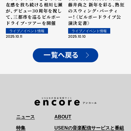
在感を放ち続ける相川七瀬
藤井尚之 新年を彩る、熱狂
が、デビュー30周年を祝し
のスウィング・パーティ
て、三都市を巡るビルボー
ー！《ビルボードライブ公
ドライブ・ツアーを開催
演決定書》
ライブ／イベント情報
ライブ／イベント情報
2025.10.11
2025.10.10
一覧へ戻る
ニュース
ABOUT
特集
USENの音楽配信サービスと番組