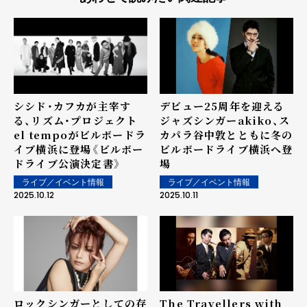
シシド・カフカが主宰す
デビュー25周年を迎える
る、リズム・プロジェクト
ジャズシンガーakiko、ス
el tempoがビルボードラ
カパラ谷中敦とともに冬の
イブ横浜に登場《ビルボー
ビルボードライブ横浜へ登
ドライブ公演決定書》
場
ライブ／イベント情報
ライブ／イベント情報
2025.10.12
2025.10.11
ロックシンガーとしての存
The Travellers with