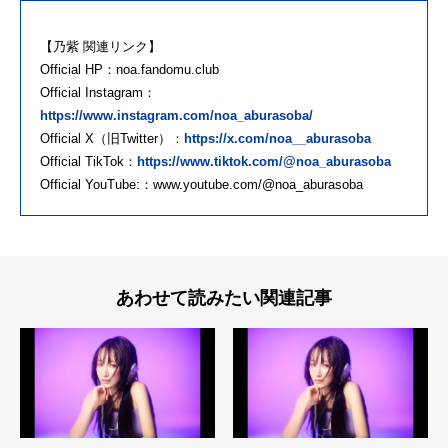
【乃紫 関連リンク】
Official HP：noa.fandomu.club
Official Instagram：
https://www.instagram.com/noa_aburasoba/
Official X（旧Twitter）：
https://x.com/noa__aburasoba
Official TikTok：
https://www.tiktok.com/@noa_aburasoba
Official YouTube:：www.youtube.com/@noa_aburasoba
あわせて読みたい関連記事