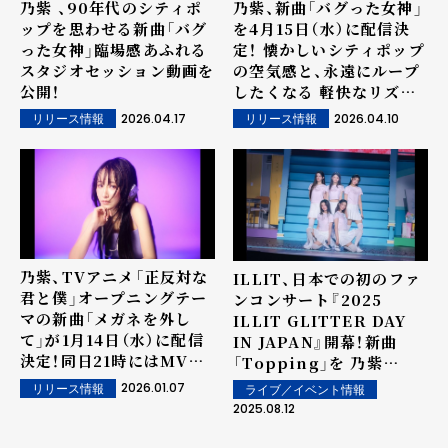
乃紫 、90年代のシティポ
乃紫、新曲「バグった女神」
ップを思わせる新曲「バグ
を4月15日（水）に配信決
った女神」臨場感あふれる
定！ 懐かしいシティポップ
スタジオセッション動画を
の空気感と、永遠にループ
公開！
したくなる 軽快なリズム
で歌って踊りたくなる一
2026.04.17
2026.04.10
リリース情報
リリース情報
曲！
乃紫、TVアニメ「正反対な
ILLIT、日本での初のファ
君と僕」オープニングテー
ンコンサート『2025
マの新曲「メガネを外し
ILLIT GLITTER DAY
て」が1月14日（水）に配信
IN JAPAN』開幕！新曲
決定！同日21時にはMVも
「Topping」を 乃紫
公開。
(noa)とサプライズ披露！
2026.01.07
リリース情報
ライブ／イベント情報
「♡桃色片想い♡」などのJ-
2025.08.12
POP曲カバーも