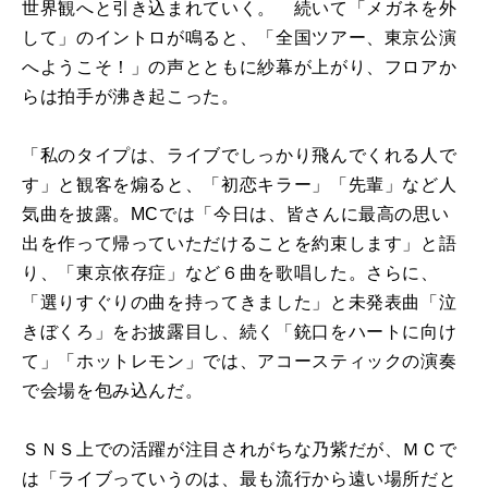
世界観へと引き込まれていく。 続いて「メガネを外
して」のイントロが鳴ると、「全国ツアー、東京公演
へようこそ！」の声とともに紗幕が上がり、フロアか
らは拍手が沸き起こった。
「私のタイプは、ライブでしっかり飛んでくれる人で
す」と観客を煽ると、「初恋キラー」「先輩」など人
気曲を披露。MCでは「今日は、皆さんに最高の思い
出を作って帰っていただけることを約束します」と語
り、「東京依存症」など６曲を歌唱した。さらに、
「選りすぐりの曲を持ってきました」と未発表曲「泣
きぼくろ」をお披露目し、続く「銃口をハートに向け
て」「ホットレモン」では、アコースティックの演奏
で会場を包み込んだ。
ＳＮＳ上での活躍が注目されがちな乃紫だが、ＭＣで
は「ライブっていうのは、最も流行から遠い場所だと