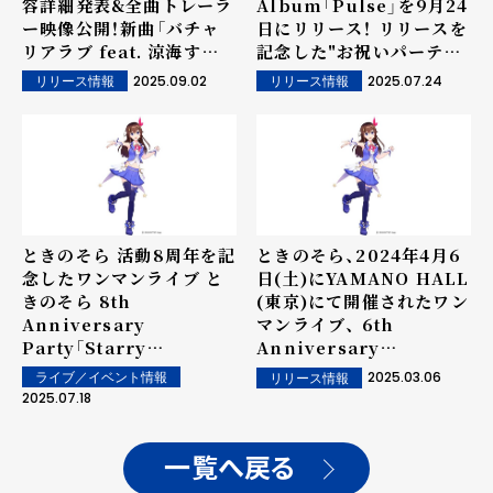
容詳細発表&全曲トレーラ
Album「Pulse」を9月24
ー映像公開！新曲「バチャ
日にリリース！ リリースを
リアラブ feat. 涼海すう
記念した"お祝いパーティ
& 籾山ひめり from 高嶺
ー"も！
2025.09.02
2025.07.24
リリース情報
リリース情報
のなでしこ」が、テレビ朝
日『ガリベンチャーV』ED
テーマソングに決定！
ときのそら 活動8周年を記
ときのそら、2024年4月6
念したワンマンライブ と
日(土)にYAMANO HALL
きのそら 8th
(東京)にて開催されたワン
Anniversary
マンライブ、 6th
Party「Starry
Anniversary
Bl∞min'」 2025年10月1
Party「Keep Shinin'」
2025.03.06
ライブ／イベント情報
リリース情報
日(水)・2日(木) CLUB
の映像商品化が決定！
2025.07.18
CITTA'（神奈川）にて開催
一覧へ戻る