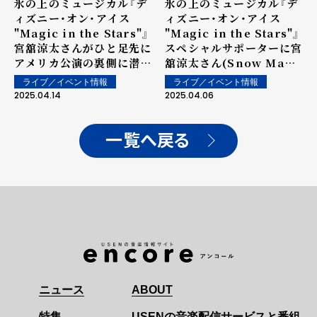
氷の上のミュージカル『デ
氷の上のミュージカル『デ
ィズニー・オン・アイス
ィズニー・オン・アイス
"Magic in the Stars"』
"Magic in the Stars"』
宮舘涼太さんがひと足先に
スペシャルサポーターに宮
アメリカ公演の裏側に潜
舘涼太さん(Snow Man)
入！
が就任
ライブ／イベント情報
ライブ／イベント情報
2025.04.14
2025.04.06
一覧へ戻る
ニュース
ABOUT
特集
USENの音楽配信サービスと番組