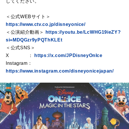
してください。
＜公式WEBサイト＞
https://www.ctv.co.jp/disneyonice/
＜公演紹介動画＞
https://youtu.be/LcWHG19ieZY?
si=MDQGzr9yPQThKLEt
＜公式SNS＞
X ：
https://x.com/JPDisneyOnIce
Instagram：
https://www.instagram.com/disneyonicejapan/