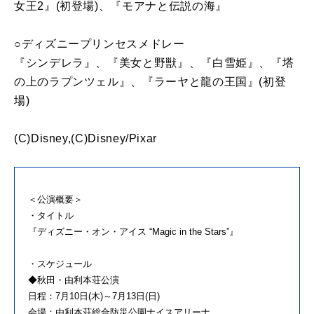
女王2』(初登場)、『モアナと伝説の海』
○ディズニープリンセスメドレー
『シンデレラ』、『美女と野獣』、『白雪姫』、『塔
の上のラプンツェル』、『ラーヤと龍の王国』(初登
場)
(C)Disney,(C)Disney/Pixar
＜公演概要＞
・タイトル
『ディズニー・オン・アイス “Magic in the Stars”』
・スケジュール
◆秋田・由利本荘公演
日程：7月10日(木)～7月13日(日)
会場：由利本荘総合防災公園ナイスアリーナ