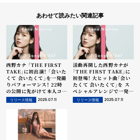
あわせて読みたい関連記事
西野カナ 「THE FIRST
活動再開した西野カナが
TAKE」に初出演！ 「会いた
「THE FIRST TAKE」に
くて 会いたくて」を一発撮
初登場！ 大ヒット曲「会い
りパフォーマンス！ 22時
たくて 会いたくて」を ス
の公開に先がけて本人コメ
ペシャルアレンジで一発撮
ントも発表 「一発撮りの緊
りパフォーマンス！
2025.07.11
2025.07.11
リリース情報
リリース情報
張感すごかった」 さらに公
開前21時からは「西野カナ
Online Party」も開催！