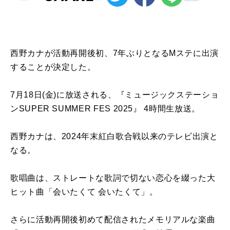
西野カナが活動再開後初、
7
年ぶりとなる
M
ステに出演
することが決定した。
7月
18
日
(
金
)
に放送される、『ミュージックステーショ
ン
SUPER SUMMER FES 2025
』
4
時間生放送。
西野カナは、
2024
年末紅白歌合戦以来のテレビ出演と
なる。
歌唱曲は、ストレートな歌詞で切ない恋心を綴った大
ヒット曲「会いたくて 会いたくて」。
さらに活動再開後初めて配信されたメモリアルな楽曲