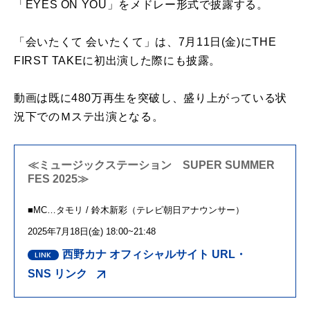
「
EYES ON YOU
」をメドレー形式で披露する。
「会いたくて 会いたくて」は、
7
月
11
日
(
金
)
に
THE
FIRST TAKE
に初出演した際にも披露。
動画は既に
480
万再生を突破し、盛り上がっている状
況下でのＭステ出演となる。
≪ミュージックステーション SUPER SUMMER
FES 2025≫
■
MC
…タモリ
/
鈴木新彩（テレビ朝日アナウンサー）
2025年
7
月
18
日
(
金
) 18:00~21:48
西野カナ オフィシャルサイト URL・
SNS リンク