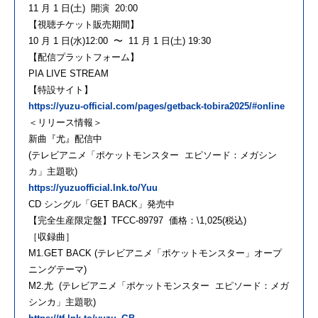
11 ⽉ 1 ⽇(⼟) 開演 20:00
【視聴チケット販売期間】
10 ⽉ 1 ⽇(⽔)12:00 〜 11 ⽉ 1 ⽇(⼟) 19:30
【配信プラットフォーム】
PIA LIVE STREAM
【特設サイト】
https://yuzu-official.com/pages/getback-tobira2025/#online
＜リリース情報＞
新曲『尤』配信中
(テレビアニメ「ポケットモンスター エピソード：メガシン
カ」主題歌)
https://yuzuofficial.lnk.to/Yuu
CD シングル「GET BACK」発売中
【完全⽣産限定盤】TFCC-89797 価格：\1,025(税込)
［収録曲］
M1.GET BACK (テレビアニメ「ポケットモンスター」オープ
ニングテーマ)
M2.尤 (テレビアニメ「ポケットモンスター エピソード：メガ
シンカ」主題歌)