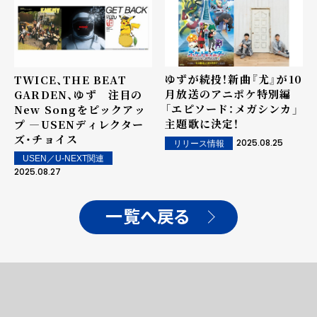
ゆずが続投！新曲『尤』が10
TWICE、THE BEAT
月放送のアニポケ特別編
GARDEN、ゆず 注目の
「エピソード：メガシンカ」
New Songをピックアッ
主題歌に決定！
プ ―USENディレクター
ズ・チョイス
2025.08.25
リリース情報
USEN／U-NEXT関連
2025.08.27
一覧へ戻る