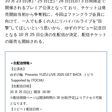
10 ⽉ 23 ⽇(⽔)・25 ⽇(⼟)・26 ⽇(⽇)の 3 ⽇間限定で
開催されるプレミア公演となって おり、チケットは発
売開始当初から争奪戦に。今回はファンクラブ会員に
向けて、⼀⼈でも多くの⼈にリバイバルライブを“⽬
撃”してほしいという思いから、ゆずのデビュー記念⽇
となる 10 ⽉ 25 ⽇公演の⽣配信が決定。配信チケット
の販売も開始される。
＜⽣配信情報＞
【公演名】
ゆずの輪 Presents YUZU LIVE 2025 GET BACK トビラ
Supported by ITOCHU
【⽣配信⽇程】
10 ⽉ 25 ⽇(⼟) 開演 16:00
※配信視聴ページは開演時間の 30 分前(予定)よりアクセス可能
となります。
【リピート配信⽇程＞