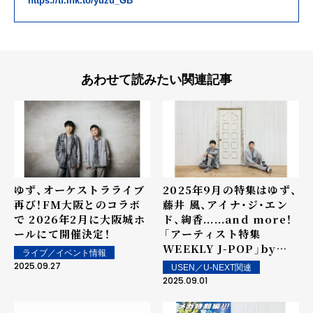
https://tf.lnk.to/yuzu_GB
あわせて読みたい関連記事
ゆず、オーケストラライブ
2025年9月の特集はゆず、
再び！FM大阪とのコラボ
藤井 風、アイナ・ジ・エン
で 2026年2月に大阪城ホ
ド、絢香......and more！
ールにて開催決定！
――「アーティスト特集
WEEKLY J-POP」by
ライブ／イベント情報
USEN
2025.09.27
USEN／U-NEXT関連
2025.09.01