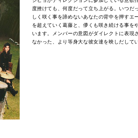
ジヒョがディレクションに参加している意欲作
度挫けても、何度だって立ち上がる。いつだ
しく咲く事を諦めないあなたの背中を押すエールソ
を超えていく葛藤と、儚くも咲き続ける事を
います。メンバーの意図がダイレクトに表現され
なかった、より等身大な彼女達を映しだして