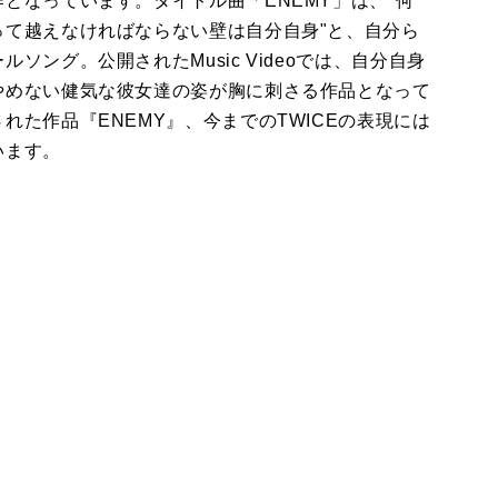
となっています。タイトル曲「ENEMY」は、"何
って越えなければならない壁は自分自身"と、自分ら
ング。公開されたMusic Videoでは、自分自身
やめない健気な彼女達の姿が胸に刺さる作品となって
た作品『ENEMY』、今までのTWICEの表現には
います。