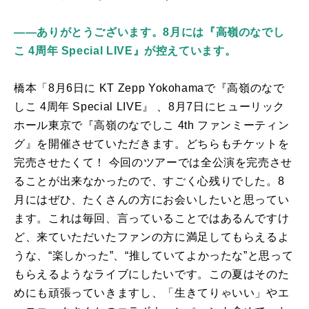
――ありがとうございます。8月には『高嶺のなでし
こ 4周年 Special LIVE』が控えています。
橋本「
8
月
6
日に
KT Zepp Yokohama
で『高嶺のなで
しこ
4
周年
Special LIVE
』 、
8
月
7
日にヒューリック
ホール東京で『高嶺のなでしこ
4th
ファンミーティン
グ』を開催させていただきます。どちらもチケットを
完売させたくて！ 今回のツアーでは全公演を完売させ
ることが出来なかったので、すごく心残りでした。8
月にはぜひ、たくさんの方にお会いしたいと思ってい
ます。これは毎回、言っていることではあるんですけ
ど、来ていただいたファンの方に満足してもらえるよ
うな、“楽しかった”、“推していてよかったな”と思って
もらえるようなライブにしたいです。この夏はそのた
めにも頑張っていきますし、「生きてりゃいい」やエ