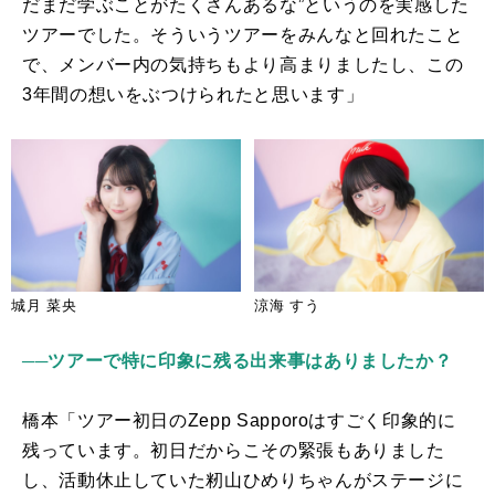
だまだ学ぶことがたくさんあるな”というのを実感した
ツアーでした。そういうツアーをみんなと回れたこと
で、メンバー内の気持ちもより高まりましたし、この
3
年間の想いをぶつけられたと思います」
城月 菜央
涼海 すう
──
ツアーで特に印象に残る出来事はありましたか？
橋本「ツアー初日の
Zepp Sapporo
はすごく印象的に
残っています。初日だからこその緊張もありました
し、活動休止していた籾山ひめりちゃんがステージに