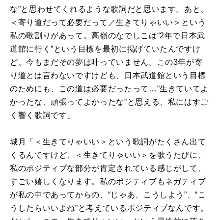
な”と思わせてくれるような歌詞だと思います。あと、
＜寄り道だって必要だって／生きてりゃいい＞という
私の歌割りがあって。高嶺のなでしこは“
2
年で日本武
道館に行く”という目標を最初に掲げていたんですけ
ど、今もまだその夢は叶っていません。この
3
年が寄
り道とは言わないですけども、日本武道館という目標
のためにも、この道は必要だったって…“生きていてよ
かったな、頑張ってよかったな”と思える、私にはすご
く響く歌詞です」
城月「＜生きてりゃいい＞という歌詞がたくさん出て
くるんですけど、＜生きてりゃいい＞を歌うたびに、
私のポジティブな部分が肯定されている感じがして、
すごい嬉しくなります。私のポジティブもネガティブ
が私の中であってからの、“じゃあ、こうしよう”、“こ
うしたらいいよね”と考えているポジティブなんです。