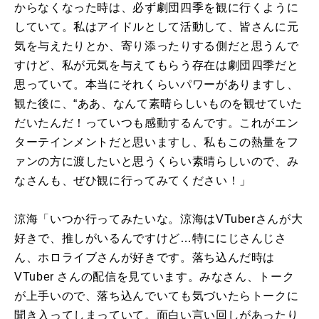
からなくなった時は、必ず劇団四季を観に行くように
していて。私はアイドルとして活動して、皆さんに元
気を与えたりとか、寄り添ったりする側だと思うんで
すけど、私が元気を与えてもらう存在は劇団四季だと
思っていて。本当にそれくらいパワーがありますし、
観た後に、“ああ、なんて素晴らしいものを観せていた
だいたんだ！っていつも感動するんです。これがエン
ターテインメントだと思いますし、私もこの熱量をフ
ァンの方に渡したいと思うくらい素晴らしいので、み
なさんも、ぜひ観に行ってみてください！」
涼海「いつか行ってみたいな。涼海は
VTuber
さんが大
好きで、推しがいるんですけど…特ににじさんじさ
ん、ホロライブさんが好きです。落ち込んだ時は
VTuber
さんの配信を見ています。みなさん、トーク
が上手いので、落ち込んでいても気づいたらトークに
聞き入ってしまっていて。面白い言い回しがあったり