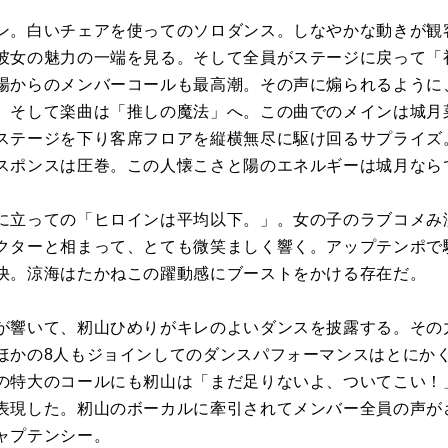
ン。白いチェアを使ってのソロダンス。しなやかな動きが観
彼女の魅力の一端を見る。そして全員がステージに戻って「
場からのメンバーコールも最高潮。その声に煽られるように
。そして楽曲は「推しの魔法」へ。この曲でのメインは城月
ステージを下り客席フロアを縦横無尽に駆け回るサプライズ
スポンスは圧巻。この人懐こさと陽のエネルギーは城月なら
に立っての「ヒロインは平均以下。」。女の子のラブコメみ
クターと相まって、とても微笑ましく響く。アップテンポで
快。涼海はたかねこの躍動感にブーストをかける存在だ。
が響いて、籾山ひめりがキレのよいダンスを披露する。その
ほかの8人もジョインしてのダンスパフォーマンスはとにか
の特大のコールにも籾山は「まだ足りないよ、ついてこい！
表現した。籾山のボーカルに牽引されてメンバー全員の声が
ャプテンシー。