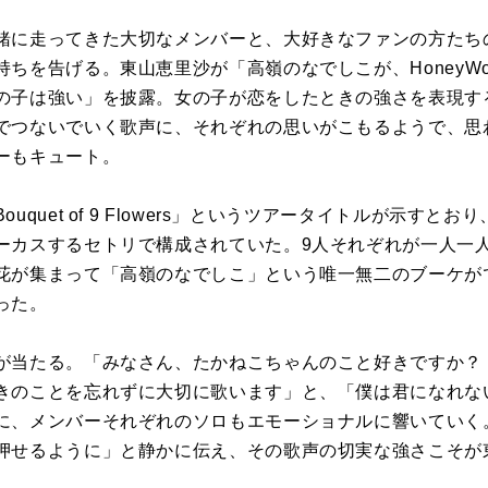
緒に走ってきた大切なメンバーと、大好きなファンの方たち
ちを告げる。東山恵里沙が「高嶺のなでしこが、HoneyWo
の子は強い」を披露。女の子が恋をしたときの強さを表現す
でつないでいく歌声に、それぞれの思いがこもるようで、思
ーもキュート。
uquet of 9 Flowers」というツアータイトルが示すと
ーカスするセトリで構成されていた。9人それぞれが一人一
花が集まって「高嶺のなでしこ」という唯一無二のブーケが
った。
が当たる。「みなさん、たかねこちゃんのこと好きですか？
きのことを忘れずに大切に歌います」と、「僕は君になれな
に、メンバーそれぞれのソロもエモーショナルに響いていく
押せるように」と静かに伝え、その歌声の切実な強さこそが