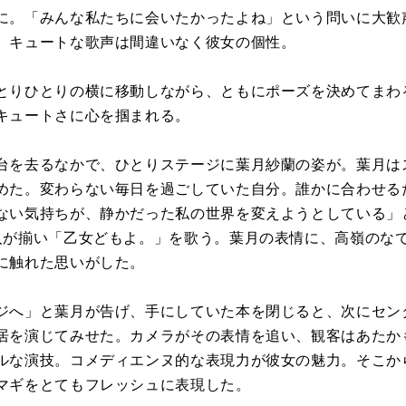
に。「みんな私たちに会いたかったよね」という問いに大歓
。キュートな歌声は間違いなく彼女の個性。
とりひとりの横に移動しながら、ともにポーズを決めてまわ
キュートさに心を掴まれる。
台を去るなかで、ひとりステージに葉月紗蘭の姿が。葉月は
めた。変わらない毎日を過ごしていた自分。誰かに合わせる
ない気持ちが、静かだった私の世界を変えようとしている」
人が揃い「乙女どもよ。」を歌う。葉月の表情に、高嶺のな
に触れた思いがした。
ジへ」と葉月が告げ、手にしていた本を閉じると、次にセン
居を演じてみせた。カメラがその表情を追い、観客はあたか
ルな演技。コメディエンヌ的な表現力が彼女の魅力。そこか
マギをとてもフレッシュに表現した。