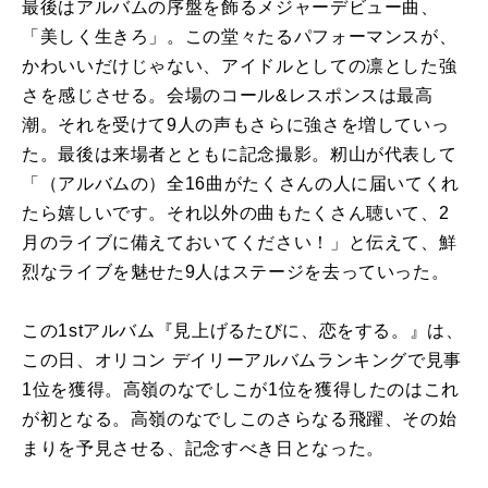
最後はアルバムの序盤を飾るメジャーデビュー曲、
「美しく生きろ」。この堂々たるパフォーマンスが、
かわいいだけじゃない、アイドルとしての凛とした強
さを感じさせる。会場のコール&レスポンスは最高
潮。それを受けて9人の声もさらに強さを増していっ
た。最後は来場者とともに記念撮影。籾山が代表して
「（アルバムの）全16曲がたくさんの人に届いてくれ
たら嬉しいです。それ以外の曲もたくさん聴いて、2
月のライブに備えておいてください！」と伝えて、鮮
烈なライブを魅せた9人はステージを去っていった。
この1stアルバム『見上げるたびに、恋をする。』は、
この日、オリコン デイリーアルバムランキングで見事
1位を獲得。高嶺のなでしこが1位を獲得したのはこれ
が初となる。高嶺のなでしこのさらなる飛躍、その始
まりを予見させる、記念すべき日となった。