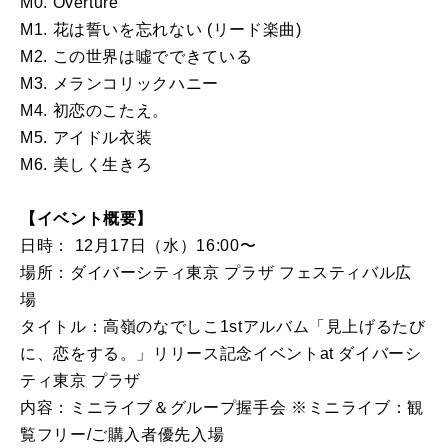
M0. Overture
M1. 花は誓いを忘れない (リード楽曲)
M2. この世界は噓でできている
M3. メランコリックハニー
M4. 初恋のこたえ。
M5. アイドル衣装
M6. 美しく生きろ
【イベント概要】
日時： 12月17日（水）16:00〜
場所：ダイバーシティ東京 プラザ フェスティバル広
場
タイトル：高嶺のなでしこ1stアルバム「見上げるたび
に、恋をする。」リリース記念イベントat ダイバーシ
ティ東京 プラザ
内容：ミニライブ＆グループ握手会 ※ミニライブ：観
覧フリー/ご購入者優先入場