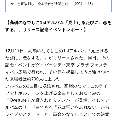
か」と直談判し、松本伊代が快諾した。（2024.７.13）
【高嶺のなでしこ1stアルバム「見上げるたびに、恋を
する。」リリース記念イベントレポート】
12月17日、高嶺のなでしこの1stアルバム『見上げる
たびに、恋をする。』がリリースされた。同日、その
記念イベントがダイバーシティ東京 プラザ フェステ
ィバル広場で行われ、その日を祝福しようと駆けつけ
た来場者は約700人に上った。
アルバムの1曲目に収録され、高嶺のなでしこのライ
ブでもボルテージを上げる楽曲としておなじみの
「Overture」が響きわたりメンバーが登場。そしてア
ルバムのリード曲である「花は誓いを忘れない」から
ライブがスタートした。高嶺のなでしことしての決意