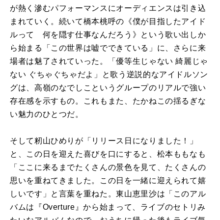
が熱く滲むパフォーマンスにオーディエンスは引き込
まれていく。続いて橋本桃呼の《僕が目指したアイド
ルって 何を隠す仕事なんだろう》という歌い出しか
ら始まる「この世界は嘘でできている」に、さらに来
場者は魅了されていった。「優等生じゃない 綺麗じゃ
ない ぐちゃぐちゃだよ」と歌う逆説的なアイドルソン
グは、高嶺のなでしこというグループのリアルで強い
存在感を示すもの。これもまた、たかねこの揺るぎな
い魅力のひとつだ。
そして籾山ひめりが「リリース日になりました！」
と、この日を迎えた喜びを口にすると、松本ももなも
「ここに来るまでたくさんの景色を見て、たくさんの
思いを重ねてきました。この日を一緒に迎えられて嬉
しいです」と言葉を重ねた。東山恵里沙は「このアル
バムは『Overture』から始まって、ライブのセトリみ