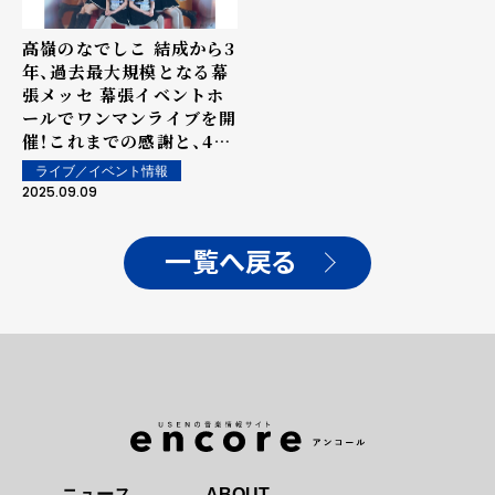
高嶺のなでしこ 結成から3
年、過去最大規模となる幕
張メッセ 幕張イベントホ
ールでワンマンライブを開
催！これまでの感謝と、4年
目の覚悟をパフォーマンス
ライブ／イベント情報
にのせてファンに届ける
2025.09.09
一覧へ戻る
ニュース
ABOUT