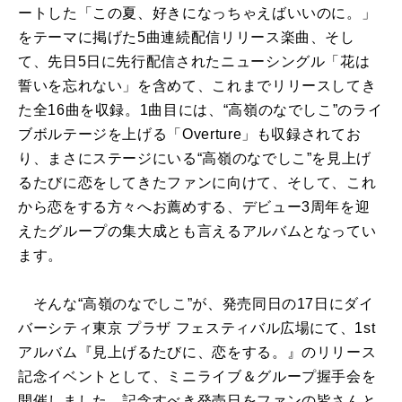
ートした「この夏、好きになっちゃえばいいのに。」
をテーマに掲げた5曲連続配信リリース楽曲、そし
て、先日5日に先行配信されたニューシングル「花は
誓いを忘れない」を含めて、これまでリリースしてき
た全16曲を収録。1曲目には、“高嶺のなでしこ”のライ
ブボルテージを上げる「Overture」も収録されてお
り、まさにステージにいる“高嶺のなでしこ”を見上げ
るたびに恋をしてきたファンに向けて、そして、これ
から恋をする方々へお薦めする、デビュー3周年を迎
えたグループの集大成とも言えるアルバムとなってい
ます。
そんな“高嶺のなでしこ”が、発売同日の17日にダイ
バーシティ東京 プラザ フェスティバル広場にて、1st
アルバム『見上げるたびに、恋をする。』のリリース
記念イベントとして、ミニライブ＆グループ握手会を
開催しました。記念すべき発売日をファンの皆さんと