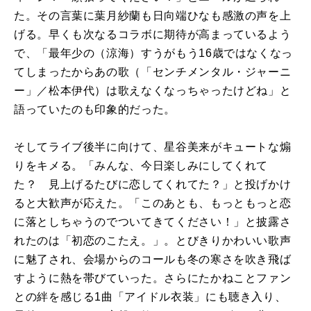
た。その言葉に葉月紗蘭も日向端ひなも感激の声を上
げる。早くも次なるコラボに期待が高まっているよう
で、「最年少の（涼海）すうがもう16歳ではなくなっ
てしまったからあの歌（「センチメンタル・ジャーニ
ー」／松本伊代）は歌えなくなっちゃったけどね」と
語っていたのも印象的だった。
そしてライブ後半に向けて、星谷美来がキュートな煽
りをキメる。「みんな、今日楽しみにしてくれて
た？ 見上げるたびに恋してくれてた？」と投げかけ
ると大歓声が応えた。「このあとも、もっともっと恋
に落としちゃうのでついてきてください！」と披露さ
れたのは「初恋のこたえ。」。とびきりかわいい歌声
に魅了され、会場からのコールも冬の寒さを吹き飛ば
すように熱を帯びていった。さらにたかねことファン
との絆を感じる1曲「アイドル衣装」にも聴き入り、