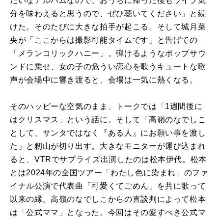
たいなアルバムなので、おうちに帰った後もライブ気
分を味わえると思うので、ぜひ聴いてください」と続
けた。そのたびに大きな拍手が起こる。そして城月菜
央が「ここからは撮影可能タイムです」と告げての
「メランコリックハニー」。弾けるようなポップサウ
ンドに乗せ、女の子の危うい恋心を歌うキュートな歌
声が会場中に響き渡ると、会場は一気に熱くなる。
そのハッピーな空気のまま、トークでは「1週間後に
はクリスマス」という話に。そして「高嶺のなでしこ
として、サンタではなく『ある人』にお願い事を渡し
た」と籾山が切り出す。大きなモニターが運び込まれ
ると、VTRでサプライズ出演したのは松本伊代。松本
とは2024年の全国ツアー「わたし色に染まれ」のファ
イナル公演で代表曲「可愛くてごめん」を共に歌って
以来の縁。高嶺のなでしこからの直談判によって松本
は「公式ママ」となった。今回はその愛すべき公式マ