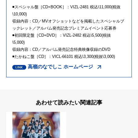
◾️スペシャル盤［CD+BOOK］：VIZL-2481 税込\11,000(税抜
\10,000)
収録内容：CD／MVオフショットなどを掲載したスペシャルブ
ックレット／アルバム発売記念プレミアムイベント応募券
◾️初回限定盤［CD+DVD］：VIZL-2482 税込\5,500(税抜
\5,000)
収録内容：CD／アルバム発売記念特典映像収録のDVD
◾️たかねこ盤［CD］：VICL-66101 税込\3,300(税抜\3,000)
高嶺のなでしこ ホームページ
あわせて読みたい関連記事