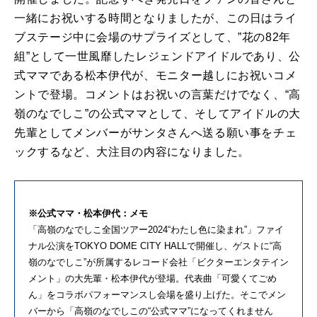
一緒にお祝いする時間となりましたが、この日はライ
ブステージ中に会場のサプライズとして、”花の82年
組”として一世風靡したレジェンドアイドルであり、公
式ママである松本伊代が、モニター越しにお祝いコメ
ントで登場。コメントはお祝いの言葉だけでなく、“高
嶺のなでしこ”の公式ママとして、そしてアイドルの大
先輩としてメンバーがサンタさんへ送る願い事をチェ
ックするなど、大注目の内容になりました。
※公式ママ・松本伊代：メモ
「高嶺のなでしこ全国ツアー2024“わたし色に染まれ”」ファイ
ナル公演をTOKYO DOME CITY HALLで開催し、ゲストに“高
嶺のなでしこ”が所属するレコード会社「ビクターエンタテイン
メント」の大先輩・松本伊代が登場。代表曲「可愛くてごめ
ん」をコラボパフォーマンスし会場を盛り上げた。そこでメン
バーから「高嶺のなでしこの“公式ママ”になってくれません