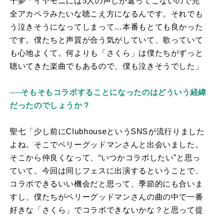
十夢「イヤモニには
5
人の声しか返ってこないので完
全アカペラみたいな聴こえ方になるんです。それでも
う泣きそうになってしまって…本番もとても良かった
です。僕たちと声質が合う気がしていて、歌っていて
も心地よくて。何よりも「さくら」は僕たちがずっと
聴いてきた楽曲でもあるので、僕も泣きそうでした」
──そもそもコラボすることになったのはどういう経緯
だったのでしょうか？
聖七「少し前に
Clubhouse
という
SNS
が流行りました
よね。そこでベリーグッドマンさんと出会いました。
そこから仲良くなって、“いつかコラボしたい”と思っ
ていて。今回は同じフェスに出演するということで、
コラボできるいい機会だと思って、季節的にも合いま
すし、僕たちがベリーグッドマンさんの曲の中で一番
好きな「さくら」でコラボできないかな？と思って提