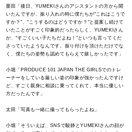
栗田「後日、
YUMEKI
さんのアシスタントの方から聞
いたんですが、振り入れの時に僕たちが“これはこうで
すか？”、“こうするのはどうですか？”と提案し続けて
いたことがすごく印象的だったらしく、
YUMEKI
さん
が、“すごくいい子たちだよね！”といつも言ってくだ
さっていたようなんです。振り付けを頂けただけでな
く、僕たちの姿勢も認めてもらえて嬉しかったです」
小堀「
PRODUCE 101 JAPAN THE GIRLS
でのトレ
ーナーをしている厳しい姿の印象が強かったんですけ
ど、すごく親身に相談に乗ってくれて、本当に優しい
方だったんです」
太田「写真も一緒に撮ってもらったよね」
小堀「そういえば、
SNS
で駿静と
YUMEKI
さんの顔が