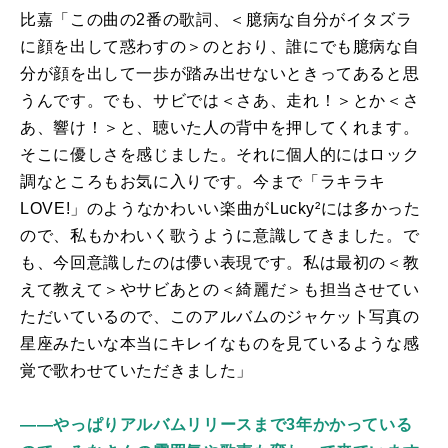
比嘉「この曲の2番の歌詞、＜臆病な自分がイタズラ
に顔を出して惑わすの＞のとおり、誰にでも臆病な自
分が顔を出して一歩が踏み出せないときってあると思
うんです。でも、サビでは＜さあ、走れ！＞とか＜さ
あ、響け！＞と、聴いた人の背中を押してくれます。
そこに優しさを感じました。それに個人的にはロック
調なところもお気に入りです。今まで「ラキラキ
LOVE!
」のようなかわいい楽曲が
Lucky
²には多かった
ので、私もかわいく歌うように意識してきました。で
も、今回意識したのは儚い表現です。私は最初の＜教
えて教えて＞やサビあとの＜綺麗だ＞も担当させてい
ただいているので、このアルバムのジャケット写真の
星座みたいな本当にキレイなものを見ているような感
覚で歌わせていただきました」
――やっぱりアルバムリリースまで3年かかっている