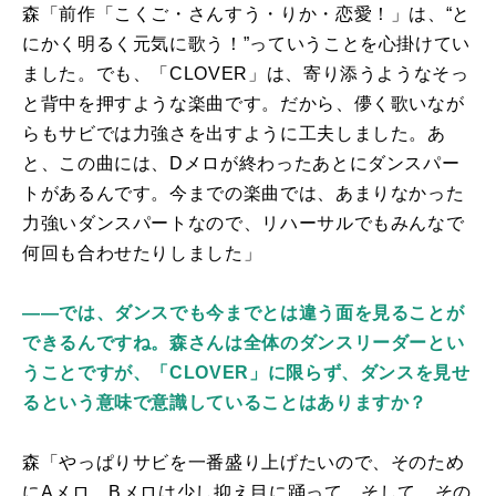
森「前作「こくご・さんすう・りか・恋愛！」は、“と
にかく明るく元気に歌う！”っていうことを心掛けてい
ました。でも、「
CLOVER
」は、寄り添うようなそっ
と背中を押すような楽曲です。だから、儚く歌いなが
らもサビでは力強さを出すように工夫しました。あ
と、この曲には、Dメロが終わったあとにダンスパー
トがあるんです。今までの楽曲では、あまりなかった
力強いダンスパートなので、リハーサルでもみんなで
何回も合わせたりしました」
――では、ダンスでも今までとは違う面を見ることが
できるんですね。森さんは全体のダンスリーダーとい
うことですが、「CLOVER」に限らず、ダンスを見せ
るという意味で意識していることはありますか？
森「やっぱりサビを一番盛り上げたいので、そのため
にAメロ、Bメロは少し抑え目に踊って…そして、その