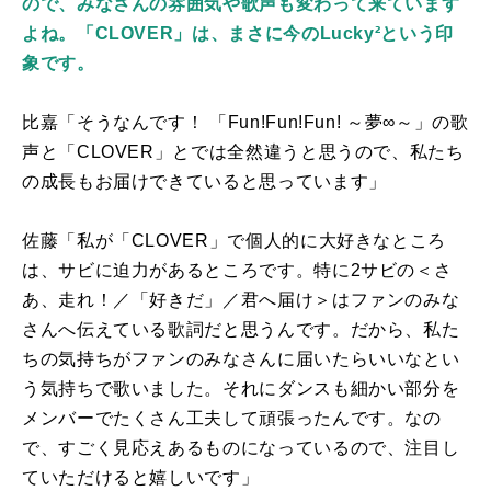
ので、みなさんの雰囲気や歌声も変わって来ています
よね。「CLOVER」は、まさに今のLucky²という印
象です。
比嘉「そうなんです！ 「
Fun!Fun!Fun!
～夢
∞
～」の歌
声と「
CLOVER
」とでは全然違うと思うので、私たち
の成長もお届けできていると思っています」
佐藤「私が「
CLOVER
」で個人的に大好きなところ
は、サビに迫力があるところです。特に2サビの＜さ
あ、走れ！／「好きだ」／君へ届け＞はファンのみな
さんへ伝えている歌詞だと思うんです。だから、私た
ちの気持ちがファンのみなさんに届いたらいいなとい
う気持ちで歌いました。それにダンスも細かい部分を
メンバーでたくさん工夫して頑張ったんです。なの
で、すごく見応えあるものになっているので、注目し
ていただけると嬉しいです」