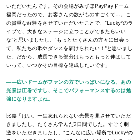
いただいたんです。その会場がみずほ
PayPay
ドーム
福岡だったので、お客さんの数がものすごくて…。こ
の貴重な経験をさせていただいたことで、“
Lucky
²のラ
イブで、大きなステージに立つことができたらいい
な”と思いましたし、“もっとたくさんの方々に出会っ
て、私たちの歌やダンスを届けられたい！“と思いまし
た。だから、成長できる部分はもっともっと伸ばして
いって、いつかその目標を達成したいです」
――広いドームがファンの方でいっぱいになる。あの
光景は圧巻ですし、そこでパフォーマンスするのは勉
強になりますよね。
比嘉「はい。一生忘れられない光景を見させていただ
きましたし、たくさん学んだ
2
日間でした。すごく刺
激をいただきましたし、“こんなに広い場所で
Lucky
²の