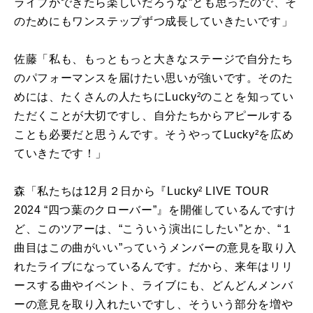
ライブができたら楽しいだろうな”とも思ったので、そ
のためにもワンステップずつ成長していきたいです」
佐藤「私も、もっともっと大きなステージで自分たち
のパフォーマンスを届けたい思いが強いです。そのた
めには、たくさんの人たちに
Lucky
²のことを知ってい
ただくことが大切ですし、自分たちからアピールする
ことも必要だと思うんです。そうやって
Lucky
²を広め
ていきたです！」
森「私たちは
12
月２日から『
Lucky² LIVE TOUR
2024 “
四つ葉のクローバー
”
』を開催しているんですけ
ど、このツアーは、“こういう演出にしたい”とか、“１
曲目はこの曲がいい”っていうメンバーの意見を取り入
れたライブになっているんです。だから、来年はリリ
ースする曲やイベント、ライブにも、どんどんメンバ
ーの意見を取り入れたいですし、そういう部分を増や