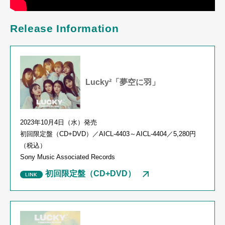
Release Information
Lucky²「夢空に羽」
2023年
10
月
4
日（水）発売
初回限定盤（
CD+DVD
）／
AICL-4403
～
AICL-4404
／
5,280
円
（税込）
Sony Music Associated Records
初回限定盤（CD+DVD）