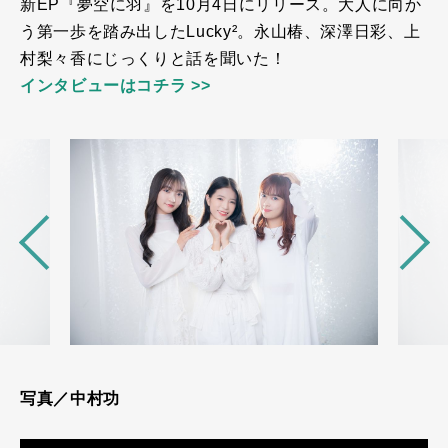
新EP『夢空に羽』を10月4日にリリース。大人に向か
う第一歩を踏み出したLucky²。永山椿、深澤日彩、上
村梨々香にじっくりと話を聞いた！
インタビューはコチラ >>
写真／中村功