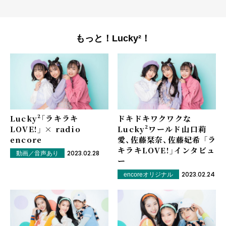
もっと！Lucky²！
Lucky²「ラキラキ
ドキドキワクワクな
LOVE!」 × radio
Lucky²ワールド――山口莉
encore
愛、佐藤栞奈、佐藤妃希 「ラ
キラキLOVE!」インタビュ
2023.02.28
動画／音声あり
ー
2023.02.24
encoreオリジナル