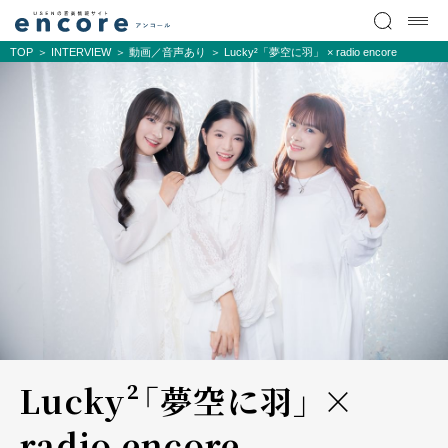
TOP
INTERVIEW
動画／音声あり
Lucky²「夢空に羽」 × radio encore
Lucky²「夢空に羽」 ×
radio encore