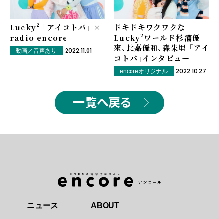
Lucky² 「アイコトバ」 ×
ドキドキワクワクな
radio encore
Lucky²ワールド――杉浦優
來、比嘉優和、森朱里 「アイ
2022.11.01
動画／音声あり
コトバ」インタビュー
2022.10.27
encoreオリジナル
一覧へ戻る
ニュース
ABOUT