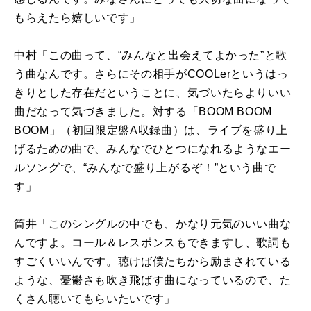
もらえたら嬉しいです」
中村「この曲って、“みんなと出会えてよかった”と歌
う曲なんです。さらにその相手が
COOLer
というはっ
きりとした存在だということに、気づいたらよりいい
曲だなって気づきました。対する「
BOOM BOOM
BOOM
」（初回限定盤
A
収録曲）は、ライブを盛り上
げるための曲で、みんなでひとつになれるようなエー
ルソングで、“みんなで盛り上がるぞ！”という曲で
す」
筒井「このシングルの中でも、かなり元気のいい曲な
んですよ。コール＆レスポンスもできますし、歌詞も
すごくいいんです。聴けば僕たちから励まされている
ような、憂鬱さも吹き飛ばす曲になっているので、た
くさん聴いてもらいたいです」