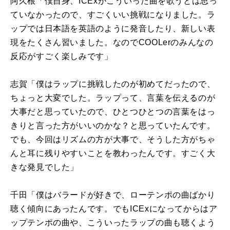
阿久根「僕自身、
ICEx
がこういった曲を歌うとは思っ
ていなかったので、すごくいい挑戦になりました。ラ
ップでは日本語を英語のように発音したり、新しい表
現をたくさん習いました。なので
COOLer
のみんなの
反応がすごく楽しみです」
志賀「僕はラップに挑戦したのが初めてだったので、
ちょっと大変でした。ラップって、言葉を伝えるのが
大事だと思っていたので、ひとつひとつの言葉をはっ
きりと言った方がいいのかな？と思っていたんです。
でも、今回はリズムの方が大事で、そうした方がちゃ
んと耳に残りやすいことを教わったんです。すごく大
きな発見でした」
千田「僕はバラードが好きで、ローテンポの曲ばかり
聴く傾向にあったんです。でも
ICEx
になってからはア
ップテンポの曲や、こういったラップの曲も聴くよう