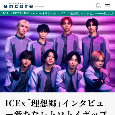
TOP
INTERVIEW
encoreオリジナル
ICEx「理想郷」インタビュー――新たな
ICEx「理想郷」インタビュ
ー――新たなレトロトイポップ