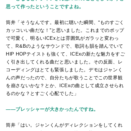
思って作ったということですよね。
筒井「そうなんです。最初に聴いた瞬間、“ものすごく
カッコいい曲だな！”と思いました。これまでのポップ
で可愛く、明るい
ICEx
とは雰囲気がガラッと変わっ
て、
R&B
のようなサウンドで、歌詞も韻を踏んでいて
HIP HOP
テイストも強くて、
ICEx
の新たな魅力をすご
く引き出してくれる曲だと思いました。その反面、レ
コーディングはとても緊張しました。デモはジャンく
んの声だったので、自分たちが歌うことでこの世界観
を崩さないかな？とか、
ICEx
の曲として成立させられ
るのかな？とすごく心配でした」
――プレッシャーが大きかったんですね。
筒井「はい。ジャンくんがディレクションをしてくれ