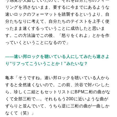
う感覚が欠如していたので。それを自分たちのフィー
リングを消さないまま、要するに今までにあるような
速いロックのフォーマットを踏襲するというより、自
分たちなりに考えて、自分たちのテイストを上手く使
ったまま速くするっていうことに成功したと思いま
す。この方法論でこの後、「怒りをくれよ」とかを作
っていくということになるので」
――速い邦ロックを聴いている人にしてみたら速さよ
り“リフってこういうことか！”みたいな？
亀本「そうですね。速い邦ロックを聴いている人から
すると全然速くないので。この前、渋谷で対バンした
ら、珍しく二組ともセットリストに
BPM
二桁の曲がな
くて全部三桁で…。それももう
200
に近いような曲が
ずらりと並んでいて、うちら逆に三桁の曲が一曲しか
なくて（笑）」