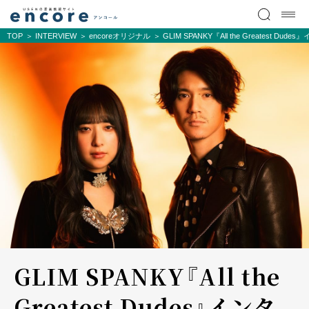
TOP
INTERVIEW
encoreオリジナル
GLIM SPANKY『All the Great
GLIM SPANKY『All the
Greatest Dudes』インタ