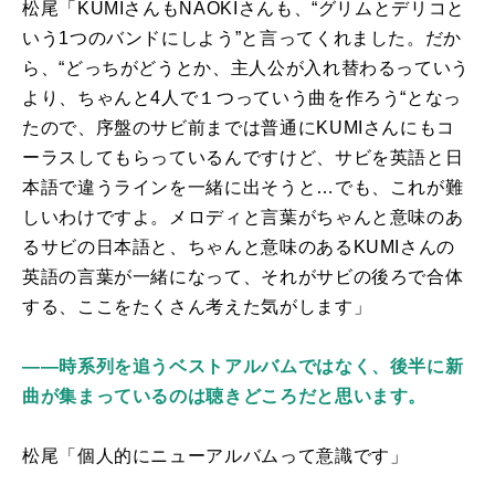
松尾「
KUMI
さんも
NAOKI
さんも、“グリムとデリコと
いう
1
つのバンドにしよう”と言ってくれました。だか
ら、“どっちがどうとか、主人公が入れ替わるっていう
より、ちゃんと
4
人で１つっていう曲を作ろう“となっ
たので、序盤のサビ前までは普通に
KUMI
さんにもコ
ーラスしてもらっているんですけど、サビを英語と日
本語で違うラインを一緒に出そうと…でも、これが難
しいわけですよ。メロディと言葉がちゃんと意味のあ
るサビの日本語と、ちゃんと意味のある
KUMI
さんの
英語の言葉が一緒になって、それがサビの後ろで合体
する、ここをたくさん考えた気がします」
――時系列を追うベストアルバムではなく、後半に新
曲が集まっているのは聴きどころだと思います。
松尾「個人的にニューアルバムって意識です」