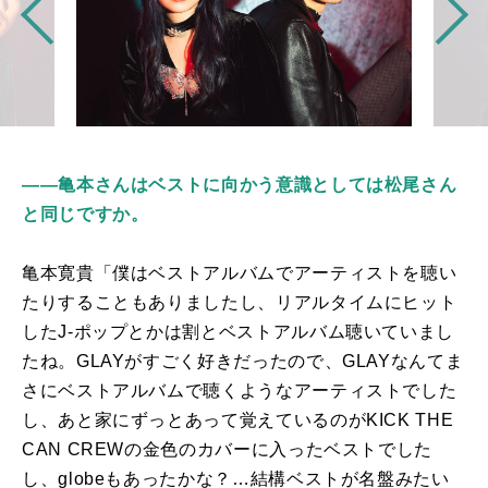
――亀本さんはベストに向かう意識としては松尾さん
と同じですか。
亀本寛貴「僕はベストアルバムでアーティストを聴い
たりすることもありましたし、リアルタイムにヒット
した
J-
ポップとかは割とベストアルバム聴いていまし
たね。
GLAY
がすごく好きだったので、
GLAY
なんてま
さにベストアルバムで聴くようなアーティストでした
し、あと家にずっとあって覚えているのが
KICK THE
CAN CREW
の金色のカバーに入ったベストでした
し、
globe
もあったかな？…結構ベストが名盤みたい