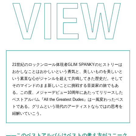
21世紀のロックンロール体現者
GLIM SPANKY
のヒストリーは
おかしなことはおかしいという勇気と、美しいものを美しいと
いう素直な心がジャンルを超えて共鳴してきた歴史だ。そして
そのマインドのまま新しいことに挑戦する音楽家の旅でもあ
る。この度、メジャーデビュー
10
周年にあたってリリースした
ベストアルバム『
All the Greatest Dudes
』は一風変わったベス
トである。グリムという現代のアーティストならではの思考を
紐解いていこう。
――このベストアルバムはベストの考え方がユニーク