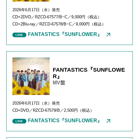
2026年
6
月
17
日（水）発売
CD+2DVD
／
RZCD-67577/B~C
／
9,000
円（税込）
CD+2Blu-ray
／
RZCD-67578/B~C
／
9,000
円（税込）
FANTASTICS『SUNFLOWER』
FANTASTICS『SUNFLOWE
R』
MV盤
2026年
6
月
17
日（水）発売
CD+DVD
／
RZCD-67579/B
／
2,500
円（税込）
FANTASTICS『SUNFLOWER』