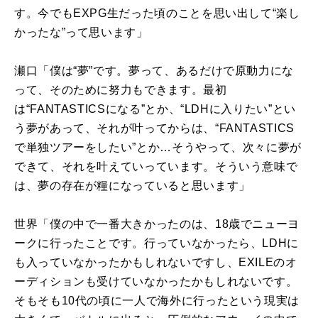
す。今でも
EXPG
生だった頃のことを思い出して“楽し
かったな”って思います」
瀬口「僕は“夢”です。夢って、あるだけで原動力にな
って、そのために努力もできます。最初
は“
FANTASTICS
になる”とか、“
LDH
に入りたい”とい
う夢があって、それが叶ってからは、“
FANTASTICS
で単独ツアーをしたい”とか…そうやって、次々に夢が
できて、それを叶えていっています。そういう意味で
は、夢の存在が糧になっていると思います」
世界「僕の中で一番大きかったのは、
18
歳でニューヨ
ークに行ったことです。行っていなかったら、
LDH
に
も入っていなかったかもしれないですし、
EXILE
のオ
ーディションも受けていなかったかもしれないです。
そもそも
10
代の頃に一人で海外に行ったという現実は