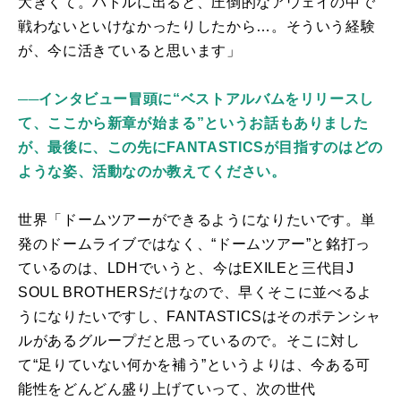
大きくて。バトルに出ると、圧倒的なアウェイの中で
戦わないといけなかったりしたから…。そういう経験
が、今に活きていると思います」
──インタビュー冒頭に“ベストアルバムをリリースし
て、ここから新章が始まる”というお話もありました
が、最後に、この先にFANTASTICSが目指すのはどの
ような姿、活動なのか教えてください。
世界「ドームツアーができるようになりたいです。単
発のドームライブではなく、“ドームツアー”と銘打っ
ているのは、
LDH
でいうと、今は
EXILE
と三代目
J
SOUL BROTHERS
だけなので、早くそこに並べるよ
うになりたいですし、
FANTASTICS
はそのポテンシャ
ルがあるグループだと思っているので。そこに対し
て“足りていない何かを補う”というよりは、今ある可
能性をどんどん盛り上げていって、次の世代