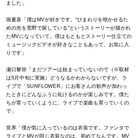
ました」
堀夏喜「僕は
MV
が好きです。“ひまわりを咲かせるた
めの光を荒野で探している”というストーリーが描かれ
た
MV
になっていて。僕はもともとストーリー仕立ての
ミュージックビデオが好きなこともあって、お気に入
りです」
瀬口黎弥「まだツアーは始まっていないので（※取材
は
5
月中旬に実施）どうなるかわからないですが、ラ
イブで「
SUNFLOWER
」にお客さんの歓声が加わっ
たときにどんなふうに化けるのかが楽しみです。僕た
ちが育っていくように、ライブで楽曲も育っていくの
で」
世界「僕が気に入っているのは衣装です。ファンタで
ライブと
MV
が同じ衣装なのは、初めてなんです。
MV