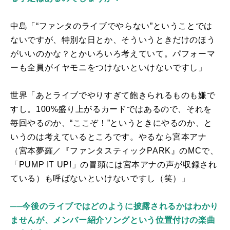
中島「“ファンタのライブでやらない”ということでは
ないですが、特別な日とか、そういうときだけのほう
がいいのかな？とかいろいろ考えていて。パフォーマ
ーも全員がイヤモニをつけないといけないですし」
世界「あとライブでやりすぎて飽きられるものも嫌で
すし。
100%
盛り上がるカードではあるので、それを
毎回やるのか、“ここぞ！”というときにやるのか、と
いうのは考えているところです。やるなら宮本アナ
（宮本夢羅／『ファンタスティック
PARK
』の
MC
で、
「
PUMP IT UP!
」の冒頭には宮本アナの声が収録され
ている）も呼ばないといけないですし（笑）」
──今後のライブではどのように披露されるかはわかり
ませんが、メンバー紹介ソングという位置付けの楽曲