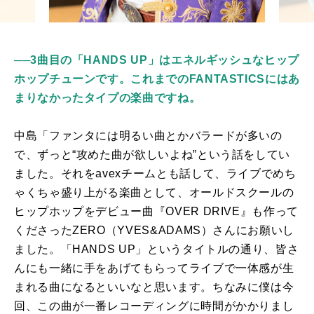
──3曲目の「HANDS UP」はエネルギッシュなヒップ
ホップチューンです。これまでのFANTASTICSにはあ
まりなかったタイプの楽曲ですね。
中島「ファンタには明るい曲とかバラードが多いの
で、ずっと“攻めた曲が欲しいよね”という話をしてい
ました。それを
avex
チームとも話して、ライブでめち
ゃくちゃ盛り上がる楽曲として、オールドスクールの
ヒップホップをデビュー曲『
OVER DRIVE
』も作って
くださった
ZERO
（
YVES&ADAMS
）さんにお願いし
ました。「
HANDS UP
」というタイトルの通り、皆さ
んにも一緒に手をあげてもらってライブで一体感が生
まれる曲になるといいなと思います。ちなみに僕は今
回、この曲が一番レコーディングに時間がかかりまし