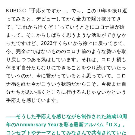
KUBO-C「手応えですか…。でも、この
10
年を振り返
ってみると、デビューしてから全力で駆け抜けてき
て、“これから行くぞ！”っていうときにコロナ禍が始
まって。そこからしばらく思うような活動ができなか
ったですけど、
2023
年くらいから徐々に戻ってきて、
今、完全にではないもののコロナ前のような勢いを取
り戻しつつある気はしています。それは、コロナ禍も
休まず自分たちなりにできることをやり続けていたっ
ていうのが、今に繋がっているとも思っていて。コロ
ナ禍を経た今がこういう状態だからこそ、今後また自
分たちが思い描くところに行けるんじゃないかという
手応えを感じています」
――そうした手応えを感じながら制作された結成10周
年のAnniversary Yearを彩る最新アルバム『D.X』。
コンセプトやテーマとしてみなさんで共有されていた