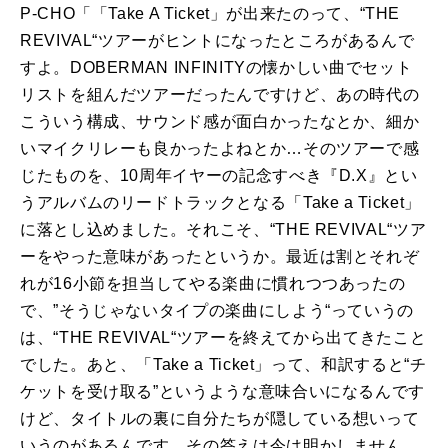
P-CHO「「
Take A Ticket
」が出来たのって、“
THE
REVIVAL
“ツアーがヒントになったところがあるんで
すよ。
DOBERMAN INFINITY
の懐かしい曲でセット
リストを組んだツアーだったんですけど、あの時代の
こういう構成、サウンド感が面白かったなとか、細か
いマイクリレーも良かったよねとか…そのツアーで感
じたものを、
10
周年イヤーの記念すべき『
D.X
』とい
うアルバムのリードトラックとなる「
Take a Ticket
」
に落とし込めました。それこそ、“
THE REVIVAL
“ツア
ーをやった意味があったというか。最近は割とそれぞ
れが
16
小節を担当してやる楽曲に慣れつつあったの
で、”そうじゃないタイプの楽曲にしよう“っていうの
は、“
THE REVIVAL
“ツアーを終えてから出てきたこと
でした。あと、「
Take a Ticket
」って、和訳すると“チ
ケットを受け取る”というような意味合いになるんです
けど、タイトルの裏に自分たちが隠している想いって
いうのがあるんです。その答えは今は明かしません