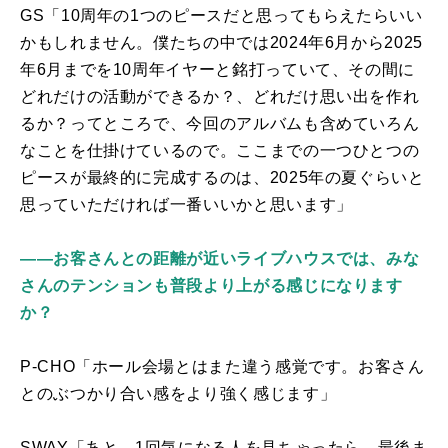
GS「
10
周年の
1
つのピースだと思ってもらえたらいい
かもしれません。僕たちの中では
2024
年
6
月から
2025
年
6
月までを
10
周年イヤーと銘打っていて、その間に
どれだけの活動ができるか？、どれだけ思い出を作れ
るか？ってところで、今回のアルバムも含めていろん
なことを仕掛けているので。ここまでの一つひとつの
ピースが最終的に完成するのは、
2025
年の夏ぐらいと
思っていただければ一番いいかと思います」
――お客さんとの距離が近いライブハウスでは、みな
さんのテンションも普段より上がる感じになります
か？
P-CHO「ホール会場とはまた違う感覚です。お客さん
とのぶつかり合い感をより強く感じます」
SWAY「あと、
1
回気になる人を見ちゃったら、最後ま