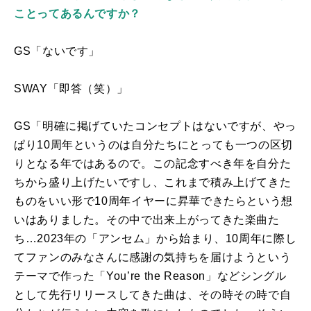
ことってあるんですか？
GS「ないです」
SWAY「即答（笑）」
GS「明確に掲げていたコンセプトはないですが、やっ
ぱり
10
周年というのは自分たちにとっても一つの区切
りとなる年ではあるので。この記念すべき年を自分た
ちから盛り上げたいですし、これまで積み上げてきた
ものをいい形で
10
周年イヤーに昇華できたらという想
いはありました。その中で出来上がってきた楽曲た
ち…
2023
年の「アンセム」から始まり、
10
周年に際し
てファンのみなさんに感謝の気持ちを届けようという
テーマで作った「
You
’
re the Reason
」などシングル
として先行リリースしてきた曲は、その時その時で自