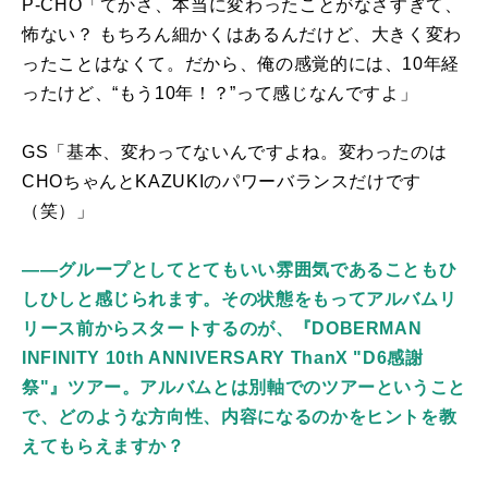
P-CHO「てかさ、本当に変わったことがなさすぎて、
怖ない？ もちろん細かくはあるんだけど、大きく変わ
ったことはなくて。だから、俺の感覚的には、
10
年経
ったけど、“もう
10
年！？”って感じなんですよ」
GS「基本、変わってないんですよね。変わったのは
CHOちゃんと
KAZUKI
のパワーバランスだけです
（笑）」
――グループとしてとてもいい雰囲気であることもひ
しひしと感じられます。その状態をもってアルバムリ
リース前からスタートするのが、『DOBERMAN
INFINITY 10th ANNIVERSARY ThanX "D6感謝
祭"』ツアー。アルバムとは別軸でのツアーということ
で、どのような方向性、内容になるのかをヒントを教
えてもらえますか？