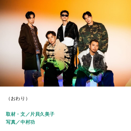
（おわり）
取材・文／
片貝久美子
写真／中村功