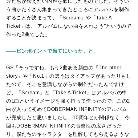
分たちが伝えたい内容を歌にしたものでした。そうい
う曲がたくさん集まってきたところにアルバムを制作
することが決まって、「
Scream
」や「
Take A
Ticket
」は、“アルバムにない曲を入れよう”というので
作った
2
曲でした」
――ピンポイントで当てにいった、と。
GS「そうですね。もう
2
曲ある新曲の「
The other
story
」や「
No.1
」のほうはタイアップがあったりもし
たので、そこを意識しながらの制作だったんですけ
ど、「
Scream
」と「
Take A Ticket
」はアルバムの中
の
1
曲というイメージを強く持って作ったので。この
2
曲が入って初めて
DOBERMAN INFINITY
のアルバム
が完成したと思いましたし、
10
周年とか関係なく、今
回も
DOBERMAN INFINITY
の音楽性の広さだった
り、僕たちのキャラクターを理解してもらえるような