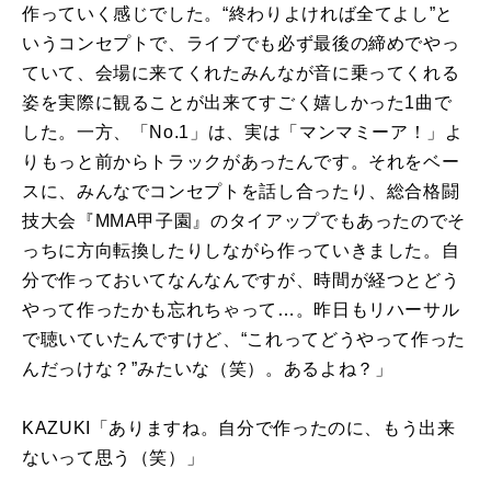
作っていく感じでした。“終わりよければ全てよし”と
いうコンセプトで、ライブでも必ず最後の締めでやっ
ていて、会場に来てくれたみんなが音に乗ってくれる
姿を実際に観ることが出来てすごく嬉しかった
1
曲で
した。一方、「
No.1
」は、実は「マンマミーア！」よ
りもっと前からトラックがあったんです。それをベー
スに、みんなでコンセプトを話し合ったり、総合格闘
技大会『
MMA
甲子園』のタイアップでもあったのでそ
っちに方向転換したりしながら作っていきました。自
分で作っておいてなんなんですが、時間が経つとどう
やって作ったかも忘れちゃって…。昨日もリハーサル
で聴いていたんですけど、“これってどうやって作った
んだっけな？”みたいな（笑）。あるよね？」
KAZUKI「ありますね。自分で作ったのに、もう出来
ないって思う（笑）」