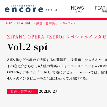
NEWS
FEAT
ニュース
特集
TOP
FEATURE
動画／音声あり
Vol.2 spi
ZIPANG OPERA 『ZERO』スペシャルインタ
Vol.2 spi
2.5次元などの舞台で活躍する佐藤流司、福澤 侑、spiの3人と、
トの心之介からなる4人組の音楽パフォーマンスユニット＝ZIPA
OPERAがアルバム『ZERO』で遂にデビュー！encoreでは、個
4人へのインタビューを全4回にわたってお届けする。
2021.10.27
動画／音声あり