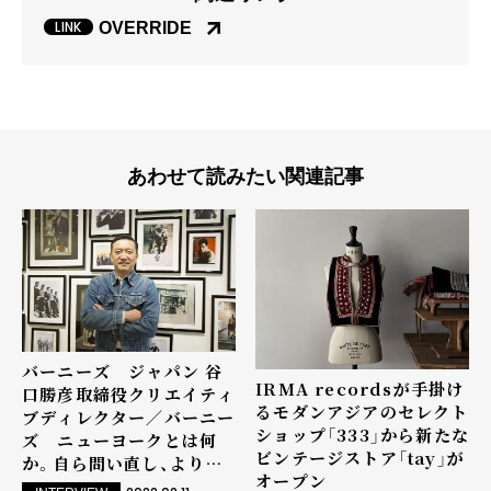
OVERRIDE
あわせて読みたい関連記事
バーニーズ ジャパン 谷
IRMA recordsが手掛け
口勝彦取締役クリエイティ
るモダンアジアのセレクト
ブディレクター／バーニー
ショップ「333」から新たな
ズ ニューヨークとは何
ビンテージストア「tay」が
か。自ら問い直し、よりパ
オープン
ーソナルな要望に応える専