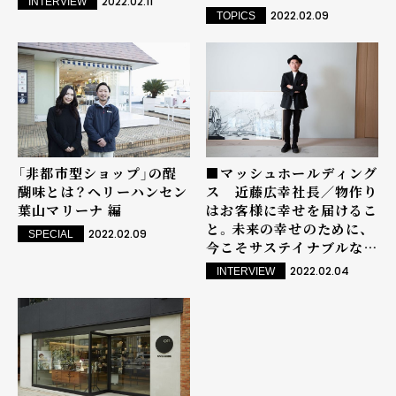
2022.02.11
INTERVIEW
門店へ
2022.02.09
TOPICS
「非都市型ショップ」の醍
■マッシュホールディング
醐味とは？――ヘリーハンセン
ス 近藤広幸社長／物作り
葉山マリーナ 編
はお客様に幸せを届けるこ
と。未来の幸せのために、
2022.02.09
SPECIAL
今こそサステイナブルな仕
組み作りを
2022.02.04
INTERVIEW