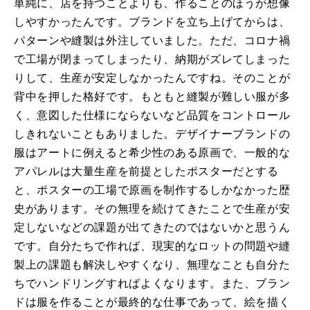
単純に、店を持つことよりも、作ることのほうが想像
しやすかったんです。ブランドを立ち上げてからは、
パターンや縫製は外注していました。ただ、コロナ禍
で工場が閉まってしまったり、納期がズレてしまった
りして、生産が安定しなかったんですね。そのことが
背中を押した格好です。もともと縫製が難しい服が多
く、意図した仕様にならないなど品質をコントロール
しきれないこともありました。デザイナーブランドの
服はアートに例えると希少性のある原画で、一般的な
アパレルは大量生産を前提としたポスターだとする
と、ポスターの工場で原画を制作するしかなかった歴
史があります。その無理を続けてきたことで生産が安
定しないなどの課題が出てきたのではないかと思うん
です。自分たちで作れば、現実的なロットの問題や縫
製上の課題も解決しやすくなり、無理なことも自分た
ちでハンドリングすればよくなります。また、ブラン
ドは服を作ることが最終的な仕事であって、絵を描く