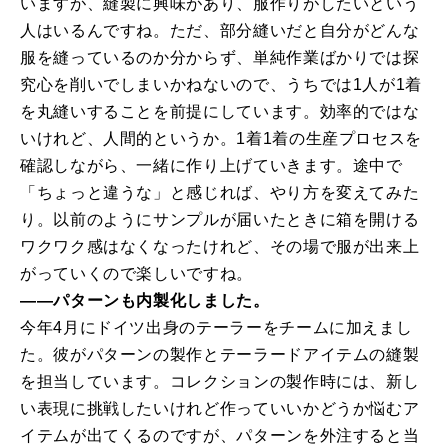
いますが、縫製に興味があり、服作りがしたいという
人はいるんですね。ただ、部分縫いだと自分がどんな
服を縫っているのか分からず、単純作業ばかりでは探
究心を削いでしまいかねないので、うちでは1人が1着
を丸縫いすることを前提にしています。効率的ではな
いけれど、人間的というか。1着1着の生産プロセスを
確認しながら、一緒に作り上げていきます。途中で
「ちょっと違うな」と感じれば、やり方を変えてみた
り。以前のようにサンプルが届いたときに箱を開ける
ワクワク感はなくなったけれど、その場で服が出来上
がっていくので楽しいですね。
――パターンも内製化しました。
今年4月にドイツ出身のテーラーをチームに加えまし
た。彼がパターンの製作とテーラードアイテムの縫製
を担当しています。コレクションの製作時には、新し
い表現に挑戦したいけれど作っていいかどうか悩むア
イテムが出てくるのですが、パターンを外注すると当