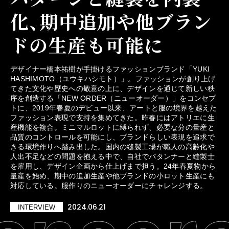
化、期中追加や他ブラン
ドの生産も可能に
デザイナー橋本祐樹が手掛けるファッションブランド「YUKI
HASHIMOTO（ユウキハシモト）」。ファッションが創り上げ
てきた文化や歴史への敬意の上に、デザインを通じて新しい秩
序を創造する「NEW ORDER（ニューオーダー）」をコンセプ
トに、2019年春夏のデビュー以来、アートと服の境界を越えた
ファッション表現で支持を集めてきた。昨春にはアトリエに生
産機能を複合。ミニマルロットに縛られず、必要な分の量産と
品質のコントロールを可能にし、ブランドらしい表現を追求で
きる環境作りへ踏み出した。国内の縫製工場が職人の高齢化や
人出不足などの問題を抱える中で、自社でパタンナーと縫製士
を雇用し、デザイン企画から仕上げまで担う。24年春夏物から
量産を始め、期中の追加生産や他ブランドの小ロット生産にも
対応している。服作りのニューオーダーにチャレンジする。
2024.06.21
INTERVIEW