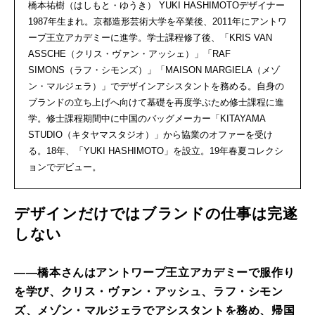
橋本祐樹（はしもと・ゆうき） YUKI HASHIMOTOデザイナー
1987年生まれ。京都造形芸術大学を卒業後、2011年にアントワ
ープ王立アカデミーに進学。学士課程修了後、「KRIS VAN
ASSCHE（クリス・ヴァン・アッシェ）」「RAF
SIMONS（ラフ・シモンズ）」「MAISON MARGIELA（メゾ
ン・マルジェラ）」でデザインアシスタントを務める。自身の
ブランドの立ち上げへ向けて基礎を再度学ぶため修士課程に進
学。修士課程期間中に中国のバッグメーカー「KITAYAMA
STUDIO（キタヤマスタジオ）」から協業のオファーを受け
る。18年、「YUKI HASHIMOTO」を設立。19年春夏コレクシ
ョンでデビュー。
デザインだけではブランドの仕事は完遂
しない
――橋本さんはアントワープ王立アカデミーで服作り
を学び、クリス・ヴァン・アッシュ、ラフ・シモン
ズ、メゾン・マルジェラでアシスタントを務め、帰国