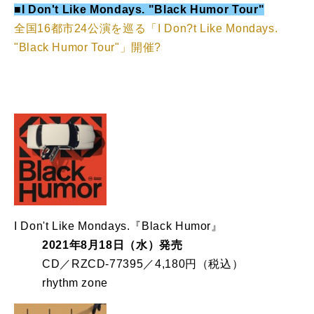
■I Don't Like Mondays. "Black Humor Tour"
全国16都市24公演を巡る「I Don?t Like Mondays.
"Black Humor Tour"」開催?
I Don't Like Mondays.『Black Humor』
2021年8月18日（水）発売
CD／RZCD-77395／4,180円（税込）
rhythm zone