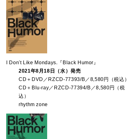
I Don't Like Mondays.『Black Humor』
2021年8月18日（水）発売
CD＋DVD／RZCD-77393/B／8,580円（税込）
CD＋Blu-ray／RZCD-77394/B／8,580円（税
込）
rhythm zone