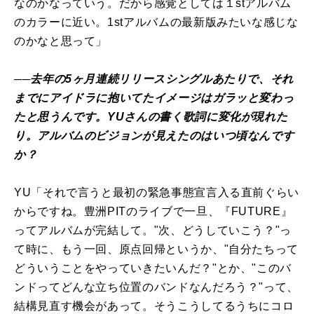
なのかなっていう。だから感覚としては１stアルバム
のカラーに近い。1stアルバムの最新版みたいな感じな
のかなと思って」
──去年の5ヶ月連続リリースシングルあたりで、それ
までにアイドラに抱いてたイメージはガラッと変わっ
たと思うんです。YUさんの書く歌詞に変化が現れた
り。アルバムのビジョンが見えたのはいつ頃なんです
か？
YU「それで言うと最初の緊急事態宣言入る直前ぐらい
からですね。豊洲PITのライブで一旦、『FUTURE』
ってアルバムが完結して。"次、どうしていこう？"っ
て時に、もう一回、原点回帰というか、"自分たちって
どういうことをやっていきたいんだ？"とか、"このバ
ンドってどんな立ち位置のバンドなんだろう？"って、
結構見直す機会があって。そうこうしてるうちにコロ