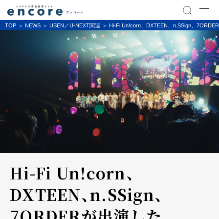
TOP
NEWS
USEN／U-NEXT関連
Hi-Fi Un!corn、DXTEEN、n.SSign、7OR
Hi-Fi Un!corn、
DXTEEN、n.SSign、
7ORDERが出演した