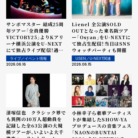
サンボマスター 結成25周
Lienel 全公演SOLD
年ツアー「全員優勝
OUTとなった東名阪ツア
VICTORY25」よりKアリ
ー「Osyan」をU-NEXTに
ーナ横浜公演をU-NEXT
て独占生配信！当日はSNS
にて独占ライブ配信！過去
ウォッチパーティも開催
ライブ映像の独占配信もス
ライブ／イベント情報
USEN／U-NEXT関連
タート！
2026.06.16
2026.06.15
清塚信也 クラシック界で
小林幸子ら豪華アーティス
も異例の10万人超動員を
トが集結したSHOW-YA
記録した全63公演の大規
プロデュースの音楽フェス
模ツアーが、いよいよ大千
「NAONのBUNTAI