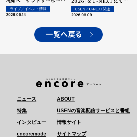
穐楽へ サントリーホール
2026」をU-NEXTにて独
公演をU-NEXTにて独占
占ライブ配信！
ライブ／イベント情報
USEN／U-NEXT関連
生配信決定！
2026.06.14
2026.06.09
一覧へ戻る
ニュース
ABOUT
特集
USENの音楽配信サービスと番組
インタビュー
情報サイト
encoremode
サイトマップ