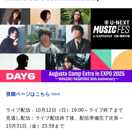
視聴ページはこちら >>>
ライブ配信：
10
月
12
日（日）
19:00
～ライブ終了まで
見逃し配信：ライブ配信終了後、配信準備完了次第～
10
月
31
日（金）
23:59
まで