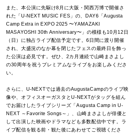
また、本公演に先駆け
8
月に大阪・関西万博で開催さ
れた「
U-NEXT MUSIC FES
」の、
DAY6
「
Augusta
Camp Extra in EXPO 2025
〜
YAMAZAKI
MASAYOSHI 30th Anniversary
〜」の模様も
10
月
12
日
（日）に独占ライブ配信予定です。
6
日間に渡り開催
され、大盛況のなか幕を閉じたフェスの最終日を飾っ
た公演は必見です。ぜひ、
2
カ月連続で山崎まさよし
の
30
周年を祝うプレミアムなライブをお楽しみくださ
い。
さらに、
U-NEXT
では過去の
AugustaCamp
のライブ映
像や、オフィスオーガスタと
U-NEXT
がタッグを組ん
でお届けしたライブシリーズ「
Augusta Camp in U-
NEXT
～
Favorite Songs
～」、山崎まさよしが俳優と
して出演した映画やドラマなども多数配信中です。ラ
イブ配信を観る前・観た後にあわせてご視聴くださ