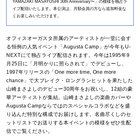
YAMAZAKI MASAYOSHI 30th Anniversary
〜」の模様を独占ラ
イブ配信いたします。本公演は、月額会員の方なら追加料金な
くお楽しみいただけます。
オフィスオーガスタ所属のアーティストが一堂に会す
る恒例の人気イベント「
Augusta Camp
」が今年も
U-
NEXT
にて独占ライブ配信されます。今年は
1995
年
9
月
25
日に「月明かりに照らされて」でデビューし、
1997
年リリースの「
One more time, One more
chance
」で大ブレイク・ロングランヒットを果たした
山崎まさよしのデビュー
30
周年をお祝いし、
12
組の豪
華アーティストが集結。山崎まさよしの楽曲カバーや
Augusta Camp
ならではのスペシャルコラボなどを盛
り込んだ特別な構成でお届けします。名曲尽くしのセ
ットリストでお送りする本イベントの模様をぜひ生配
信でご覧ください。