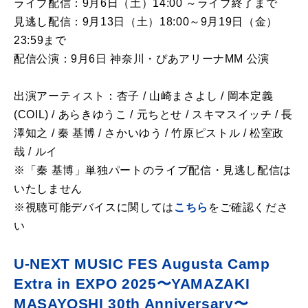
ライブ配信：
9
月
6
日（土）
14:00
～ライブ終了まで
見逃し配信：
9
月
13
日（土）
18:00
～
9
月
19
日（金）
23:59
まで
配信公演：
9
月
6
日 神奈川・ぴあアリーナ
MM
公演
出演アーティスト：杏子
/
山崎まさよし
/
岡本定義
(COIL) /
あらきゆうこ
/
元ちとせ
/
スキマスイッチ
/
長
澤知之
/
秦 基博
/
さかいゆう
/
竹原ピストル
/
松室政
哉
/
ルイ
※「秦 基博」単独パートのライブ配信・見逃し配信は
いたしません
※
視聴可能デバイスに関しては
こちら
をご確認くださ
い
U-NEXT MUSIC FES Augusta Camp
Extra in EXPO 2025〜YAMAZAKI
MASAYOSHI 30th Anniversary〜