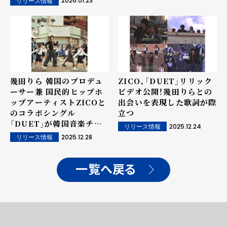
2026.01.23
リリース情報
幾田りら 韓国のプロデュ
ZICO、「DUET」リリック
ーサー兼 国民的ヒップホ
ビデオ公開！幾田りらとの
ップアーティストZICOと
出会いを表現した歌詞が際
のコラボシングル
立つ
「DUET」が韓国音楽チャ
2025.12.24
リリース情報
ートを席巻！
2025.12.28
リリース情報
一覧へ戻る