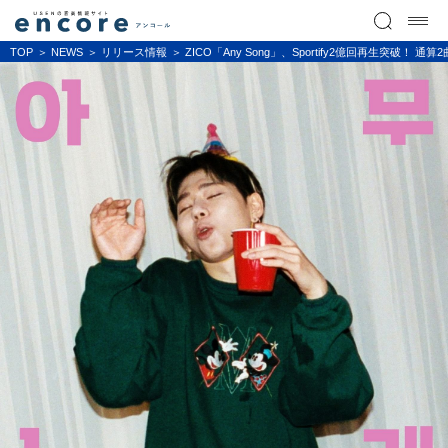
TOP
NEWS
リリース情報
ZICO「Any Song」、Sportify2億回再生突破！