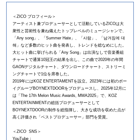
＜ZICO プロフィール＞
アーティスト兼プロデューサーとして活動しているZICOは大
衆性と芸術性を兼ね備えたトップレベルのミュージシャンで、
「Any song」、「Summer Hate」、「사람」、「남겨짐에 대
해」など多数のヒット曲を発表し、トレンドを総なめにした。
大ヒット曲に挙げられる「Any Song」は出演なしで音楽番組
チャートで通算10冠王の結果を出し、この曲で2020年の年間
GAONデジタルチャート、ダウンロードチャート、ストリーミ
ングチャートで1位を席巻した。
2019年にはKOZ ENTERTAMENTを設立。2023年には初のボー
イグループBOYNEXTDOORをプロデュースし、2025年12月に
は「The 17th Melon Music Awards, MMA2025」で、KOZ
ENTERTAINMENTの総括プロデューサーとして
BOYNEXTDOORの制作を総指揮し、大きな成功を収めた点が
高く評価され「ベストプロデューサー」部門を受賞。
＜ZICO SNS＞
YouTube：