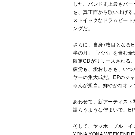
した、バンド史上最もパー
を、真正面から歌い上げる
ストイックなドラムビートが
ングだ。
さらに、自身7枚目となる
半の月」「パパ」を含む全5
限定CDがリリースされる
疲労も、愛おしさも、いつ
ヤーの集大成だ。EPのジ
ゅんが担当。鮮やかなオレ
あわせて、新アーティスト
語らうような佇まいで、E
そして、ヤッホーブルーイ
YONA YONA WEE