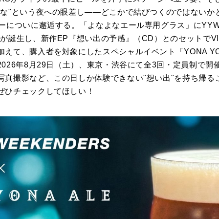
よな"という夜への眼差し——どこかで結びつくのではないか
ヤーについに邂逅する。「よなよなエール専用グラス」にYY
誕生し、新作EP『想い出の予感』（CD）とのセットでVICTOR
えて、購入者を対象にしたスペシャルイベント「YONA YONA
026年8月29日（土）、東京・渋谷にて全3回・定員制で
写真撮影など、この日しか体験できない"想い出"を持ち帰る
ぜひチェックしてほしい！