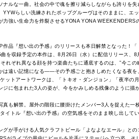
ソナルな一曲。社会の中で魂を擦り減らしながらも誇りを失わ
。YYWらしい洗練されたポップグルーヴはそのままに、エ
力強い生命力を炸裂させるYONA YONA WEEKENDER
EP作品『想い出の予感』のリリースも本日解禁となった！「
曲を収録予定の本作は、8月26日（水）に配信リリース、8
。それぞれ異なる顔を持つ楽曲たちに通底するのは、"今この
かは遠い記憶になる——その予感ごと抱きしめたくなる夜を
ャケットアートワークは、「トキオ・ダンジョン」「夜半の
ンジに包まれた3人の姿が、今をかみしめる残像のように描
写真も解禁。屋外の階段に腰掛けたメンバー3人を捉えた一
Pタイトル『想い出の予感』の空気感をそのまま映し出して
ングが手がける人気クラフトビール「よなよなエール」との
KENDERSがライブの最中にビールを片手にステージへ立つ姿、