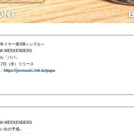
周年イヤー第3弾シングル＞
NA WEEKENDERS
ル「パパ」
月17日（水）リリース
：
https://jvcmusic.lnk.to/papa
】
NA WEEKENDERS
『想い出の予感』