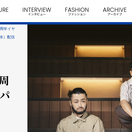
URE
INTERVIEW
FASHION
ARCHIVE
インタビュー
ファッション
アーカイブ
10周年イヤ
（水）配信
0周
「パ