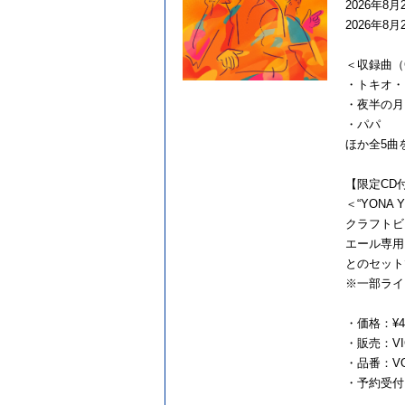
2026年8
2026年
＜収録曲（
・トキオ・
・夜半の月
・パパ
ほか全5曲
【限定CD
＜“YONA
クラフトビ
エール専用
とのセットで
※一部ライ
・価格：¥4
・販売：VIC
・品番：VOS
・予約受付