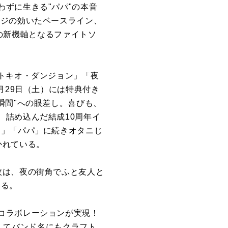
ずに生きる"パパ"の本音
ッジの効いたベースライン、
Sの新機軸となるファイトソ
トキオ・ダンジョン」「夜
月29日（土）には特典付き
瞬間"への眼差し。喜びも、
、詰め込んだ結成10周年イ
月」「パパ」に続きオタニじ
かれている。
枚は、夜の街角でふと友人と
いる。
コラボレーションが実現！
そしてバンド名にもクラフト