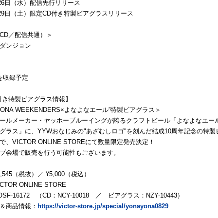
月26日（水）配信先行リリース
8月29日（土）限定CD付き特製ビアグラスリリース
CD／配信共通）＞
ダンジョン
を収録予定
付き特製ビアグラス情報】
 YONA WEEKENDERS×よなよなエール”特製ビアグラス＞
ールメーカー・ヤッホーブルーイングが誇るクラフトビール「よなよなエー
グラス」に、YYWおなじみの"あざむしロゴ"を刻んだ結成10周年記念の特製
、VICTOR ONLINE STOREにて数量限定発売決定！
ブ会場で販売を行う可能性もございます。
,545（税抜）／ ¥5,000（税込）
TOR ONLINE STORE
F-16172 （CD：NCY-10018 ／ ビアグラス：NZY-10443）
＆商品情報：
https://victor-store.jp/special/yonayona0829