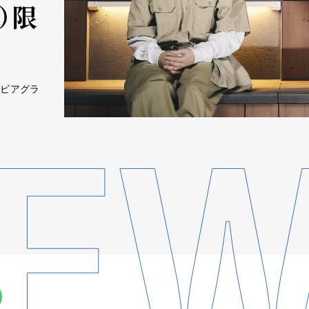
土）限
製ビアグラ