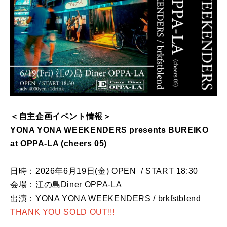
＜自主企画イベント情報＞
YONA YONA WEEKENDERS presents BUREIKO
at OPPA-LA (cheers 05)
日時：2026年6月19日(金) OPEN / START 18:30
会場：江の島Diner OPPA-LA
出演：YONA YONA WEEKENDERS / brkfstblend
THANK YOU SOLD OUT!!!