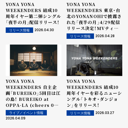
YONA YONA
YONA YONA
WEEKENDERS 結成10
WEEKENDERS 東京・台
周年イヤー第二弾シングル
北のYONANOHIで披露さ
「夜半の月」配信リリース！
れた「夜半の月」4/29配信
リリース決定！MVティザ
2026.04.30
リリース情報
ーも公開！リリース当日0
2026.04.28
リリース情報
時よりプレミア公開
YONA YONA
YONA YONA
WEEKENDERS 自主企
WEEKENDERS 結成10
画「BUREIKO」5回目は江
周年イヤーを彩るニューシ
の島！ BUREIKO at
ングル「トキオ・ダンジョ
OPPA-LA (cheers 05)
ン」をリリース！
6/19（金）開催決定 ゲス
2026.03.27
ライブ／イベント情報
リリース情報
ト・brkfstblendと海に
2026.04.09
酔いしれる夜！