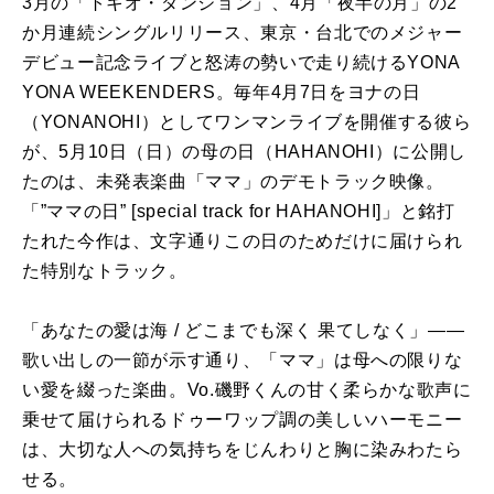
3月の「トキオ・ダンジョン」、4月「夜半の月」の2
か月連続シングルリリース、東京・台北でのメジャー
デビュー記念ライブと怒涛の勢いで走り続けるYONA
YONA WEEKENDERS。毎年4月7日をヨナの日
（YONANOHI）としてワンマンライブを開催する彼ら
が、5月10日（日）の母の日（HAHANOHI）に公開し
たのは、未発表楽曲「ママ」のデモトラック映像。
「”ママの日” [special track for HAHANOHI]」と銘打
たれた今作は、文字通りこの日のためだけに届けられ
た特別なトラック。
「あなたの愛は海 / どこまでも深く 果てしなく」——
歌い出しの一節が示す通り、「ママ」は母への限りな
い愛を綴った楽曲。Vo.磯野くんの甘く柔らかな歌声に
乗せて届けられるドゥーワップ調の美しいハーモニー
は、大切な人への気持ちをじんわりと胸に染みわたら
せる。