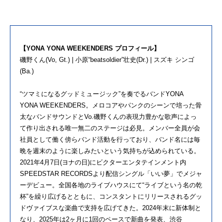
【YONA YONA WEEKENDERS プロフィール】
磯野くん(Vo, Gt.) | 小原“beatsoldier”壮史(Dr.) | スズキ シンゴ
(Ba.)
“ツマミになるグッドミュージック”を奏でるバンドYONA
YONA WEEKENDERS。メロコアやパンクのシーンで培った骨
太なバンドサウンドとVo.磯野くんの表現力豊かな歌声によっ
て作り出される唯一無二のステージは必見。メンバー全員が会
社員として働く傍らバンド活動を行っており、バンド名には毎
晩を週末のように楽しみたいという気持ちが込められている。
2021年4月7日(ヨナの日)にビクターエンタテインメント内
SPEEDSTAR RECORDSより配信シングル「いい夢」でメジャ
ーデビュー。全国各地のライブハウスにて“ライブという名の乾
杯”を繰り広げるとともに、コンスタントにリリースされるグッ
ドヴァイブスな楽曲で支持を広げてきた。2024年末に新体制と
なり、2025年は2ヶ月に1回のペースで新曲を発表、渋谷