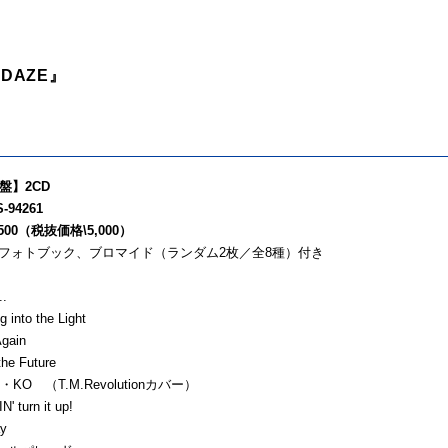
 DAZE』
盤】2CD
-94261
00（税抜価格\5,000）
0Pフォトブック、ブロマイド（ランダム2枚／全8種）付き
..
g into the Light
Again
the Future
I・KO （T.M.Revolutionカバー）
' turn it up!
ay