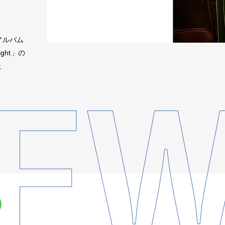
アルバム
ight」の
た