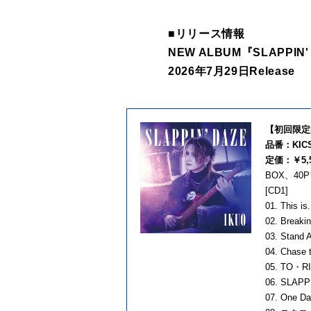
■リリース情報
NEW ALBUM『SLAPPIN'
2026年7月29日Release
【初回限定
品番：KICS
定価：￥5,5
BOX、4
[CD1]
01. This is.
02. Breakin
03. Stand 
04. Chase 
05. TO・R
06. SLAPPIN
07. One D