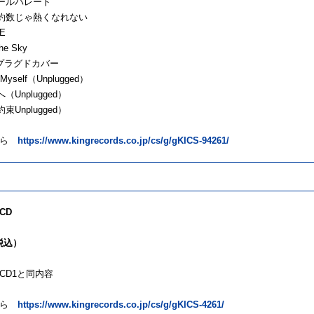
ロールパレード
大公約数じゃ熱くなれない
LE
the Sky
ンプラグドカバー
ng Myself（Unplugged）
へ（Unplugged）
約束Unplugged）
ちら
https://www.kingrecords.co.jp/cs/g/gKICS-94261/
CD
（税込）
CD1と同内容
ちら
https://www.kingrecords.co.jp/cs/g/gKICS-4261/