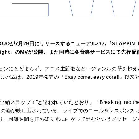
KUOが7月29日にリリースするニューアルバム『SLAPPIN'
o the Light」のMVが公開、また同時に各音楽サービスにて先
ージョンにとどまらず、アニメ主題歌など、ジャンルの壁を超
ムは、2019年発売の『Easy come, easy core!!
スラップ！”と謳われていたとおり、「Breaking into the
UOの姿が映し出されている。ライブでのコール＆レスポンス
り、困難や闇を打ち破り光に向かって進むというメッセージ