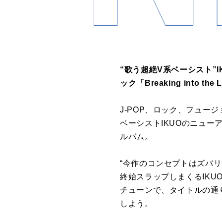
“歌う超絶V系ベーシスト”I
ック「Breaking int
J-POP、ロック、フュ
ベーシストIKUOのニューアルバ
ルバム。
“今作のコンセプトはズバリ全編
終始スラップしまくるIK
チューンで、タイトルの通
しよう。