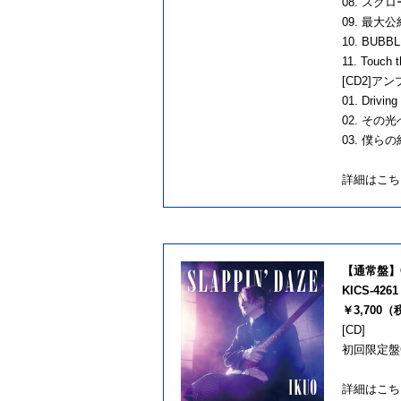
08. スク
09. 最
10. BUBB
11. Touch 
[CD2]ア
01. Drivi
02. その光
03. 僕らの
詳細はこ
【通常盤】
KICS-4261
￥3,700
[CD]
初回限定盤
詳細はこ