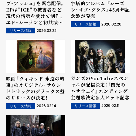
ブ・アッシュ』を緊急配信。
字塔的アルバム 『シーズ
EPは"ICE"の被害者など
ン・オブ・グラス』45周年記
現代の情勢を受けて制作、
念盤が発売
エド・シーランと初共演し
2026.02.20
リリース情報
た楽曲も含め全6曲を収録
2026.02.22
リリース情報
ガンズのYouTubeスペシ
映画『ウィキッド 永遠の約
ャルが配信決定：『閃光の
束』のオリジナル・サウン
ハサウェイ』エンディング
ドトラックのデラックス盤
主題歌決定＆大ヒット記念
のリリースが決定！
2026.02.11
2026.02.14
リリース情報
リリース情報