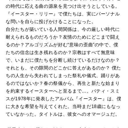
の時代に応える曲の源泉を見つけ出そうとしている。
『イースター・リリー』で僕たちは、実にパーソナル
な問いを自らに投げかけることになった。
自分たちが築いている人間関係は、今の厳しい時代に
耐えられるものだろうか？友情のためにどこまで闘え
るのか？アルゴリズムが好む“意味の歪曲”の中で、僕
たちの信念は生き残れるのか？宗教はすべて無意味
で、いまだに僕たちを分断し続けているだけなのか？
それとも、その隙間のどこかに答えがあるのか？ 僕た
ちの人生から失われてしまった祭礼や儀式、踊りがあ
るのではないか？春の祭儀から、再生と新たな始まり
を約束するイースターへと至るまで…。パティ・スミ
スが1978年に発表したアルバム『イースター』は、僕
に大きな希望を与えてくれた。当時まだ18歳にもなっ
ていなかった。タイトルは、彼女へのオマージュだ。