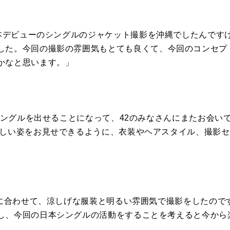
本デビューのシングルのジャケット
撮影
を沖縄でしたんです
した。
今回の
撮影
の雰囲気もとても良くて、
今回のコンセプ
かなと思います。」
本シングルを出せることになって、
42のみなさんにまたお会い
しい姿をお見せできるように、
衣装やヘアスタイル、
撮影
セ
節に合わせて、
涼しげな服装と明るい雰囲気で
撮影
をしたので
し、
今回の日本シングルの活動をすることを考えると今から