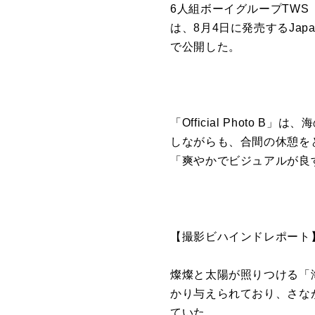
6人組ボーイグループ
TWS
は、8月4日に発売する
Jap
で公開した。
「Official Photo B」
しながらも、
合間の休憩を
「爽やかでビジュアルが良
【
撮影
ビハインド
レポート
燦燦と太陽が照りつける「
かり与えられており、
さな
ていた。