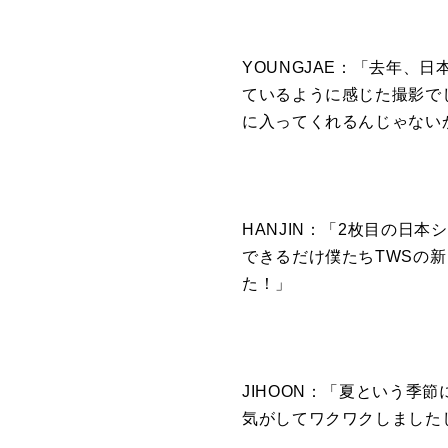
YOUNGJAE：「去年、
日
ているように感じた
撮影
で
に入ってくれるんじゃ
ない
HANJIN：「2枚目の日
できるだけ僕たち
TWS
の新
た！」
JIHOON：「夏という季
気がしてワクワクしました