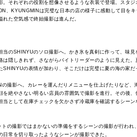
影
。
それぞれの役割を想像させるような衣装で登場。
スタジ
OON、
KYUNGMINは完璧な日本の店の様子に感動して目を
溢れた空気感で終始
撮影
は進んだ。
当のSHINYUのソロ
撮影
へ。
かき氷を真剣に作って、味見
格は隠しきれず、
さながらバイトリーダーのように見えた。
SHINYUの表情が加わり、
そこだけは完璧に夏の海の家だ
Nの
撮影
へ。
カレーを運んだりメニューを仕上げたりなど、
顔を絶やさない明るい店員の雰囲気で
撮影
を
進行。その後、
担当として在庫チェックを欠かさず冷蔵庫を確認するシーン
ニットの
撮影
ではまかないの準備
をするシーンの
撮影
が行われ
の日常を切り取ったようなシーンが
撮影
できた。