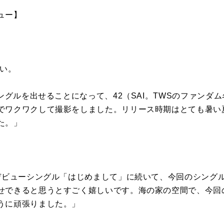
ュー
】
い。
シングルを出せることになって、
42（SAI。
TWS
のファンダム
でワクワクして
撮影
をしました。
リリース時期はとても暑い
た。」
デビューシングル「はじめまして」
に続いて、今回のシング
せできると思うとすごく嬉しいで
す。海の家の空間で、今回
うに頑張りました。」