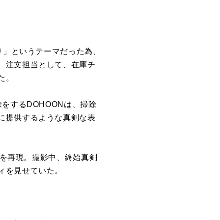
り」というテーマだった為、
。
注文担当として、
在庫チ
た。
をするDOHOONは、
掃除
に提供するような真剣な表
を再現。
撮影
中、
終始真剣
ィを見せて
いた。