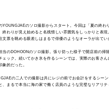
YOUNGJAEのソロ
撮影
からスタ
ート。今回は「夏の終わ
、
終わりが見え始めると名残惜しい雰囲気をしっかりと表現
注文票を眺める眼差しはまるで俳
優のようなオーラが出てい
当のDOHOONのソロ
撮影
。
張り切った様子で開店前の掃除
チェック。
続いてかき氷を作るシーンでは、
実際のお客さん
印象的だった。
NGJAEの二人での
撮影
は共にレジの前で
お会計をするシーン
と、
まるで本当に海の家で働く店員のような完璧なリアリテ