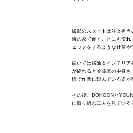
撮影
のスタートは注文担当の
海の家で働くことにも慣れ
ェックをするような仕草や
続いては掃除＆インテリア担
が終わると冷蔵庫の中身も
情で作業に臨んでいる姿
が
その後、
DOHOONとYOU
に取り組む二人を見ている