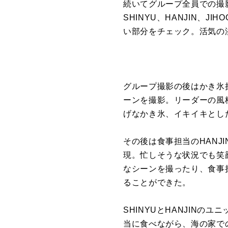
続いてグループ全員での
撮
SHINYU、HANJIN、
JIH
い部分をチェック。
活気の
グループ
撮影
の後はかき氷担
ーンを
撮影
。リーダーの風
げなかき氷、
イキイキとした
その後は食事担当のHANJI
現。
忙しそうな状況でも笑
なシーンを撮ったり、
食事
ることができた。
SHINYUとHANJINのユ
当に食べながら、
海の家で