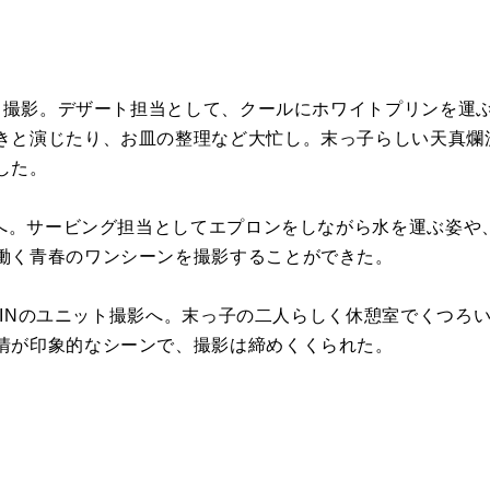
ロ
撮影
。デザート担当として、
クールにホワイトプリンを運ぶK
きと演じたり、
お皿の整理など大忙し。
末っ子らしい天真爛
した。
へ。
サービング担当としてエプロンをしながら水を運ぶ姿や
働く青春のワン
シーンを
撮影
することができた。
MINのユニット
撮影
へ。
末っ子の二人らしく休憩室でくつろ
情が印象的なシーンで、
撮影
は締めくくられた。