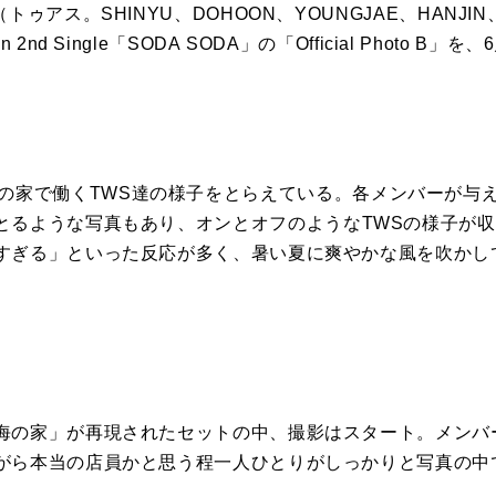
（トゥアス。SHINYU、
DOHOON、YOUNGJAE、HANJIN
an
2nd
Single
「
SODA
SODA
」の「Official Photo B」を
は、海の家で働く
TWS
達の様子をとらえている。
各メンバーが与
とるような写真もあり、
オンとオフのような
TWS
の様子が収
すぎる」
といった反応が多く、暑い夏に爽やかな風を吹かし
】
海の家」が再現されたセットの中、
撮影
はスタート。
メンバ
がら本当の店員かと思う程一人ひとりがしっかりと写真の中