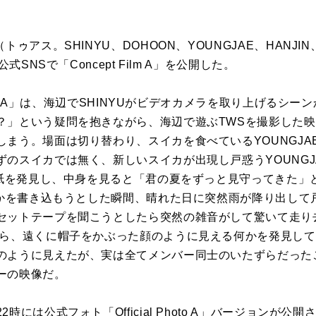
ゥアス。SHINYU、DOHOON、YOUNGJAE、HANJIN、
式SNSで「Concept Film A」を公開した。
Film A」は、海辺でSHINYUがビデオカメラを取り上げるシ
？」という疑問を抱きながら、海辺で遊ぶTWSを撮影した
しまう。場面は切り替わり、スイカを食べているYOUNGJA
ずのスイカでは無く、新しいスイカが出現し戸惑うYOUNGJ
た手紙を発見し、中身を見ると「君の夏をずっと見守ってきた」
何かを書き込もうとした瞬間、晴れた日に突然雨が降り出して戸
セットテープを聞こうとしたら突然の雑音がして驚いて走り去る
たら、遠くに帽子をかぶった顔のように見える何かを発見して驚
のように見えたが、実は全てメンバー同士のいたずらだったこ
ーの映像だ。
時には公式フォト「Official Photo A」バージョンが