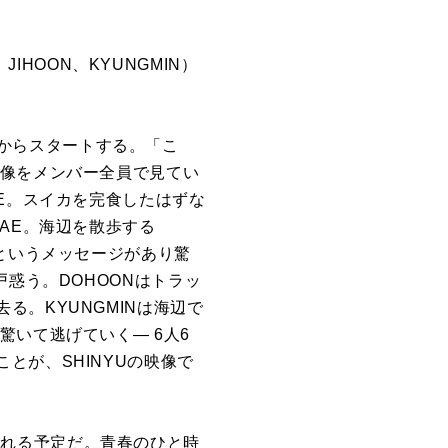
JIHOON、KYUNGMIN）
ーンからスタートする。「こ
映像をメンバー全員で見てい
E。スイカを完食したはずな
AE。海辺を散歩する
というメッセージがあり驚
惑う。DOHOONはトラッ
。KYUNGMINは海辺で
いて逃げていく— 6人6
とが、SHINYUの映像で
公開される予定だ。青春のひと時