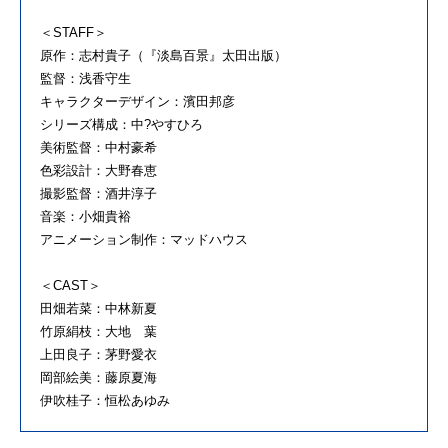
＜STAFF＞
原作：志村貴子（『淡島百景』太田出版）
監督：浅香守生
キャラクターデザイン：濱田邦彦
シリーズ構成：中?やすひろ
美術監督：中村豪希
色彩設計：大野春恵
撮影監督：酒井淳子
音楽：小畑貴裕
アニメーション制作：マッドハウス
＜CAST＞
田畑若菜：中林新夏
竹原絹枝：大地 葉
上田良子：茅野愛衣
岡部絵美：藤原夏海
伊吹桂子：恒松あゆみ