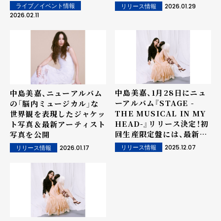
2026.01.29
ライブ／イベント情報
リリース情報
2026.02.11
中島美嘉、1月28日にニュ
中島美嘉、ニューアルバム
ーアルバム『STAGE -
の「脳内ミュージカル」な
THE MUSICAL IN MY
世界観を表現したジャケッ
HEAD-』リリース決定！初
ト写真＆最新アーティスト
回生産限定盤には、最新ア
写真を公開
ジアツアーファイナルのソ
2025.12.07
2026.01.17
リリース情報
リリース情報
ウル公演を全曲収録