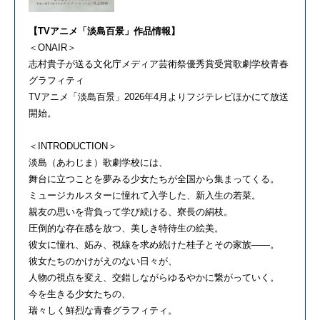
【TVアニメ「淡島百景」作品情報】
＜ONAIR＞
志村貴子が送る文化庁メディア芸術祭優秀賞受賞歌劇学校青春
グラフィティ
TVアニメ「淡島百景」2026年4月よりフジテレビほかにて放送
開始。
＜INTRODUCTION＞
淡島（あわじま）歌劇学校には、
舞台に立つことを夢みる少女たちが全国から集まってくる。
ミュージカルスターに憧れて入学した、新入生の若菜。
親友の思いを背負って学び続ける、寮長の絹枝。
圧倒的な存在感を放つ、美しき特待生の絵美。
彼女に憧れ、妬み、視線を求め続けた桂子とその家族――。
彼女たちのかけがえのない日々が、
人物の視点を変え、交錯しながらゆるやかに繋がっていく。
今を生きる少女たちの、
瑞々しく鮮烈な青春グラフィティ。