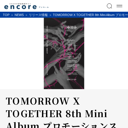
TOP
NEWS
リリース情報
TOMORROW X TOGETHER 8th Mini Albu
TOMORROW X
TOGETHER 8th Mini
Album プロモーションス