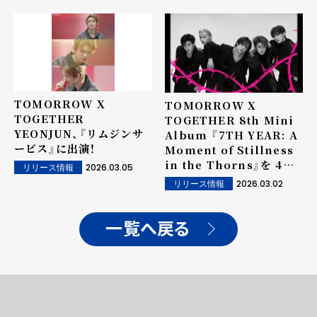
TOMORROW X
TOMORROW X
TOGETHER
TOGETHER 8th Mini
YEONJUN、『リムジンサ
Album 『7TH YEAR: A
ービス』に出演！
Moment of Stillness
in the Thorns』を 4月
2026.03.05
リリース情報
13日にリリース！ メンバー
2026.03.02
リリース情報
全員揃っての再契約後、 初
となるアルバムリリース！
「棘」の存在感が印象的な
一覧へ戻る
トレーラー映像も公開！