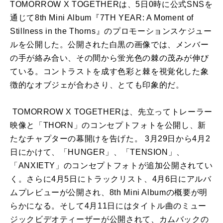
TOMORROW X TOGETHERは、5日0時に公式SNSを
通じて8th Mini Album『7TH YEAR: A Moment of
Stillness in the Thorns』のプロモーションスケジュー
ルを公開した。公開された白黒の画像では、メンバー
の手が絡み合い、その間から蛍光色の棘の茂みが伸び
ている。コントラストを成す色彩と棘を視覚化した象
徴的なオブジェが合わさり、とても印象的だ。
TOMORROW X TOGETHERは、先立ってトレーラー
映像と「THORN」のコンセプトフォトを公開し、新
たなチャプターの幕開けを告げた。 3月29日から4月2
日にかけて、「HUNGER」、「TENSION」、
「ANXIETY」のコンセプトフォトが追加公開されてい
く。さらに4月5日にトラックリスト、4月6日にアルバ
ムプレビューが公開され、8th Mini Albumの概要が明
らかになる。そして4月11日にはタイトル曲のミュー
ジックビデオティーザーが公開されて、カムバックの